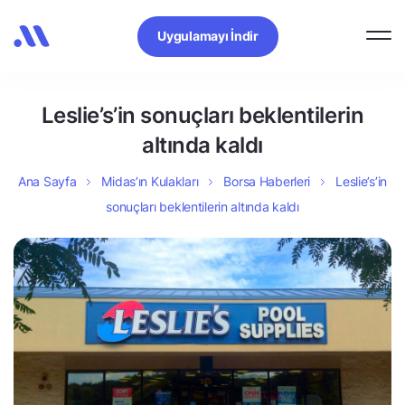
Uygulamayı İndir
Leslie’s’in sonuçları beklentilerin
altında kaldı
Ana Sayfa
Midas’ın Kulakları
Borsa Haberleri
Leslie’s’in
sonuçları beklentilerin altında kaldı