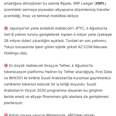
ortaklığına dönüştüren bu adımla Ripple, XRP Ledger (
XRPL
)
üzerindeki sermaye piyasaları altyapısına düzenlenmiş transfer
acenteliği, ihraç ve teminat mobilitesi ekliyor.
Japonya’nın yene endeksli stablecoin’i JPYC, 6 Ağustos’ta
Seri B yatırım turunu genişleterek toplam 6 milyar yene (yaklaşık
38 milyon dolar) çıkardığını açıkladı. Turdaki en son yatırımcı,
Tokyo borsasında işlem gören lojistik şirketi AZ-COM Maruwa
Holdings oldu.
En büyük stablecoin ihraççısı Tether, 6 Ağustos’ta
tokenizasyon platformu Hadron by Tether aracılığıyla, First Data
ve BKN301 ile birlikte Suudi Arabistan’da kurumsal gayrimenkul
varlıklarını tokenize edecek bir iş birliği duyurdu. Suudi
Arabistan’ın Vizyon 2030 programına dayanan bu girişimin
ileride enerji ve altyapı finansmanı gibi alanlara da genişlemesi
planlanıyor.
Kripto piyasa yapıcısı Wintermute, ABD’deki iştiraki