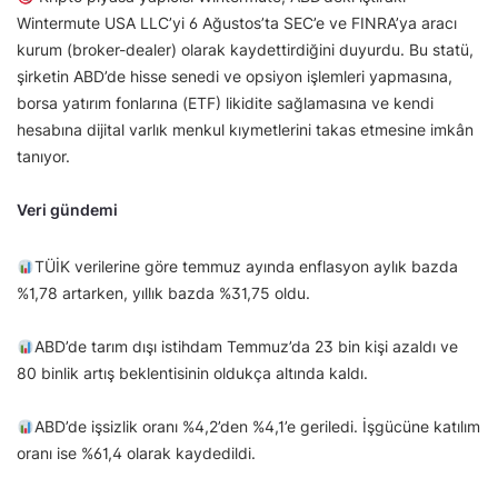
Wintermute USA LLC’yi 6 Ağustos’ta SEC’e ve FINRA’ya aracı
kurum (broker-dealer) olarak kaydettirdiğini duyurdu. Bu statü,
şirketin ABD’de hisse senedi ve opsiyon işlemleri yapmasına,
borsa yatırım fonlarına (ETF) likidite sağlamasına ve kendi
hesabına dijital varlık menkul kıymetlerini takas etmesine imkân
tanıyor.
Veri gündemi
TÜİK verilerine göre temmuz ayında enflasyon aylık bazda
%1,78 artarken, yıllık bazda %31,75 oldu.
ABD’de tarım dışı istihdam Temmuz’da 23 bin kişi azaldı ve
80 binlik artış beklentisinin oldukça altında kaldı.
ABD’de işsizlik oranı %4,2’den %4,1’e geriledi. İşgücüne katılım
oranı ise %61,4 olarak kaydedildi.