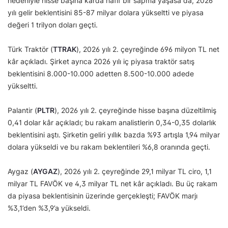
nedeniyle hisse başına kârda hafif bir sapma yaşasa da, 2026
yılı gelir beklentisini 85-87 milyar dolara yükseltti ve piyasa
değeri 1 trilyon doları geçti.
Türk Traktör (
TTRAK
), 2026 yılı 2. çeyreğinde 696 milyon TL net
kâr açıkladı. Şirket ayrıca 2026 yılı iç piyasa traktör satış
beklentisini 8.000-10.000 adetten 8.500-10.000 adede
yükseltti.
Palantir (
PLTR
), 2026 yılı 2. çeyreğinde hisse başına düzeltilmiş
0,41 dolar kâr açıkladı; bu rakam analistlerin 0,34-0,35 dolarlık
beklentisini aştı. Şirketin geliri yıllık bazda %93 artışla 1,94 milyar
dolara yükseldi ve bu rakam beklentileri %6,8 oranında geçti.
Aygaz (
AYGAZ
), 2026 yılı 2. çeyreğinde 29,1 milyar TL ciro, 1,1
milyar TL FAVÖK ve 4,3 milyar TL net kâr açıkladı. Bu üç rakam
da piyasa beklentisinin üzerinde gerçekleşti; FAVÖK marjı
%3,1’den %3,9’a yükseldi.