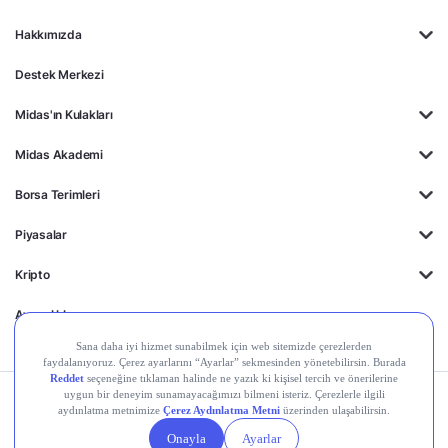
Hakkımızda
Destek Merkezi
Midas'ın Kulakları
Midas Akademi
Borsa Terimleri
Piyasalar
Kripto
Ayrıcalıklar
Kişisel Verilerin
Gizlilik
Yasal
Çerez
Korunması
Politikası
Duyurular
Ayarları