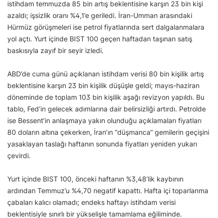
istihdam temmuzda 85 bin artış beklentisine karşın 23 bin kişi
azaldı; işsizlik oranı %4,1’e geriledi. İran-Umman arasındaki
Hürmüz görüşmeleri ise petrol fiyatlarında sert dalgalanmalara
yol açtı. Yurt içinde BIST 100 geçen haftadan taşınan satış
baskısıyla zayıf bir seyir izledi.
ABD’de cuma günü açıklanan istihdam verisi 80 bin kişilik artış
beklentisine karşın 23 bin kişilik düşüşle geldi; mayıs-haziran
döneminde de toplam 103 bin kişilik aşağı revizyon yapıldı. Bu
tablo, Fed’in gelecek adımlarına dair belirsizliği artırdı. Petrolde
ise Bessent’in anlaşmaya yakın olunduğu açıklamaları fiyatları
80 doların altına çekerken, İran’ın “düşmanca” gemilerin geçişini
yasaklayan taslağı haftanın sonunda fiyatları yeniden yukarı
çevirdi.
Yurt içinde BIST 100, önceki haftanın %3,48’lik kaybının
ardından Temmuz’u %4,70 negatif kapattı. Hafta içi toparlanma
çabaları kalıcı olamadı; endeks haftayı istihdam verisi
beklentisiyle sınırlı bir yükselişle tamamlama eğiliminde.