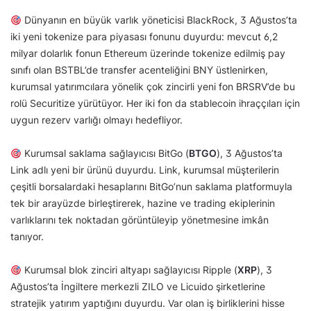
Dünyanın en büyük varlık yöneticisi BlackRock, 3 Ağustos’ta
iki yeni tokenize para piyasası fonunu duyurdu: mevcut 6,2
milyar dolarlık fonun Ethereum üzerinde tokenize edilmiş pay
sınıfı olan BSTBL’de transfer acenteliğini BNY üstlenirken,
kurumsal yatırımcılara yönelik çok zincirli yeni fon BRSRV’de bu
rolü Securitize yürütüyor. Her iki fon da stablecoin ihraççıları için
uygun rezerv varlığı olmayı hedefliyor.
Kurumsal saklama sağlayıcısı BitGo (
BTGO
), 3 Ağustos’ta
Link adlı yeni bir ürünü duyurdu. Link, kurumsal müşterilerin
çeşitli borsalardaki hesaplarını BitGo’nun saklama platformuyla
tek bir arayüzde birleştirerek, hazine ve trading ekiplerinin
varlıklarını tek noktadan görüntüleyip yönetmesine imkân
tanıyor.
Kurumsal blok zinciri altyapı sağlayıcısı Ripple (
XRP
), 3
Ağustos’ta İngiltere merkezli ZILO ve Licuido şirketlerine
stratejik yatırım yaptığını duyurdu. Var olan iş birliklerini hisse