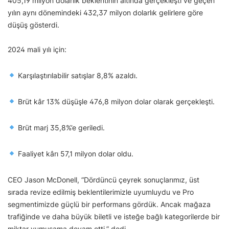
405,19 milyon dolarlık beklentinin altında gerçekleşti ve geçen
yılın aynı dönemindeki 432,37 milyon dolarlık gelirlere göre
düşüş gösterdi.
2024 mali yılı için:
Karşılaştırılabilir satışlar 8,8% azaldı.
Brüt kâr 13% düşüşle 476,8 milyon dolar olarak gerçekleşti.
Brüt marj 35,8%’e geriledi.
Faaliyet kârı 57,1 milyon dolar oldu.
CEO Jason McDonell, “Dördüncü çeyrek sonuçlarımız, üst
sırada revize edilmiş beklentilerimizle uyumluydu ve Pro
segmentimizde güçlü bir performans gördük. Ancak mağaza
trafiğinde ve daha büyük biletli ve isteğe bağlı kategorilerde bir
miktar yumuşama devam etti.” dedi.