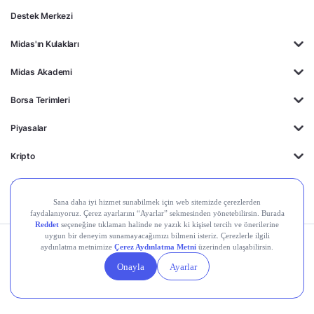
Destek Merkezi
Midas'ın Kulakları
Midas Akademi
Borsa Terimleri
Piyasalar
Kripto
Ayrıcalıklar
Kişisel Verilerin
Gizlilik
Yasal
Çerez
Korunması
Politikası
Duyurular
Ayarları
© 2026 Midas Finansal Teknolojiler A.Ş. Tüm hakları saklıdır.