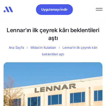
Uygulamayı İndir
Lennar’ın ilk çeyrek kârı beklentileri
aştı
Ana Sayfa
Midas’ın Kulakları
Lennar’ın ilk çeyrek kârı
beklentileri aştı