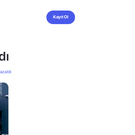
Kayıt Ol
dı
 azaldı