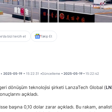
'da bizi tercih et
Takip Et
i •
2025-05-19
• 15:22:31
•
Güncelleme
• 2025-05-19 •
15:22:42
eri dönüşüm teknolojisi şirketi LanzaTech Global (
LN
onuçlarını açıkladı.
isse başına 0,10 dolar zarar açıkladı. Bu rakam, analist