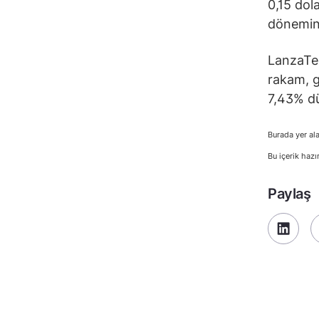
0,15 dola
dönemind
LanzaTec
rakam, g
7,43% dü
Burada yer ala
Bu içerik hazı
Paylaş