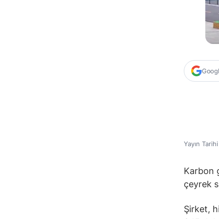
Google
Yayın Tarih
Karbon g
çeyrek s
Şirket, h