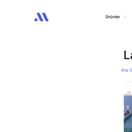
Ürünler
L
Ana S