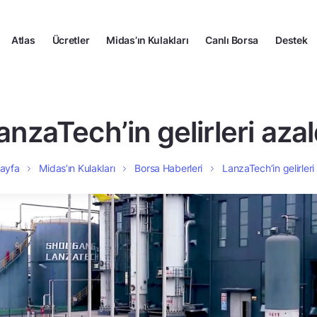
Atlas
Ücretler
Midas’ın Kulakları
Canlı Borsa
Destek
anzaTech’in gelirleri azal
ayfa
Midas’ın Kulakları
Borsa Haberleri
LanzaTech’in gelirleri