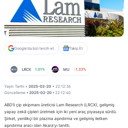
Google'da bizi tercih et
Takip Et
LRCX
1,01%
MU
-1,33%
Yayın Tarihi •
2025-02-20
• 22:12:36
Güncelleme
• 2025-02-20 •
22:12:40
ABD’li çip ekipmanı üreticisi Lam Research (LRCX), gelişmiş
yapay zekâ çipleri üretmek için iki yeni araç piyasaya sürdü.
Şirket, yenilikçi bir plazma aşındırma ve gelişmiş iletken
aşındırma aracı olan Akara’yı tanıttı.