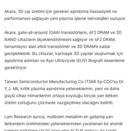
Akara, 3D çip üretimi için gereken aşındırma hassasiyeti ve
performansını sağlayan yeni plazma işleme teknolojileri sunuyor.
Akara, gate-all-around (GAA) transistörlerin, 6F2 DRAM ve 3D
NAND cihazların ölçeklendirilmesini sağlıyor ve 4F2 DRAM,
tamamlayıcı alan etkili transistörler ve 3D DRAM’e kadar
genişletilebilir. Bu cihazlar, karmaşık 3D yapılar oluşturmak için
aşındırma adımları ve Aşırı Ultraviyole (EUV) litografi desenleme
gerektiriyor.
Taiwan Semiconductor Manufacturing Co (TSM) Eş-COO’su Dr.
Y.J. Mii, kritik plazma aşındırma yeteneklerinin, yeni ve daha
güçlü cihaz mimarilerinin ortaya koyduğu birçok yarı iletken
üretim zorluğunu çözmede vazgeçilmez olacağını belirtti.
Lam Research ayrıca, molibden metalinin en gelişmiş yarı
iletkenlerin üretimindeki yeteneklerinden yararlanan bir atomik
katman biriktirme (ALD) aracı olan ALTUS Halo’yu da tanıttı.