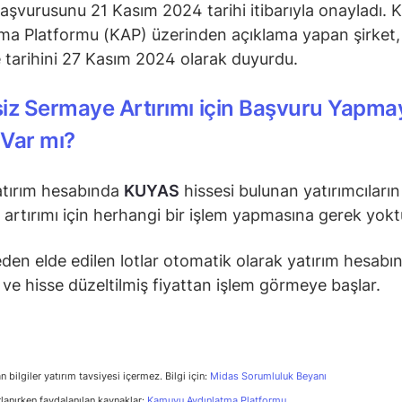
başvurusunu 21 Kasım 2024 tarihi itibarıyla onayladı.
ma Platformu (KAP) üzerinden açıklama yapan şirket,
tarihini 27 Kasım 2024 olarak duyurdu.
iz Sermaye Artırımı için Başvuru Yapma
Var mı?
atırım hesabında
KUYAS
hissesi bulunan yatırımcıların
artırımı için herhangi bir işlem yapmasına gerek yokt
en elde edilen lotlar otomatik olarak yatırım hesabı
r ve hisse düzeltilmiş fiyattan işlem görmeye başlar.
n bilgiler yatırım tavsiyesi içermez. Bilgi için:
Midas Sorumluluk Beyanı
rlanırken faydalanılan kaynaklar:
Kamuyu Aydınlatma Platformu