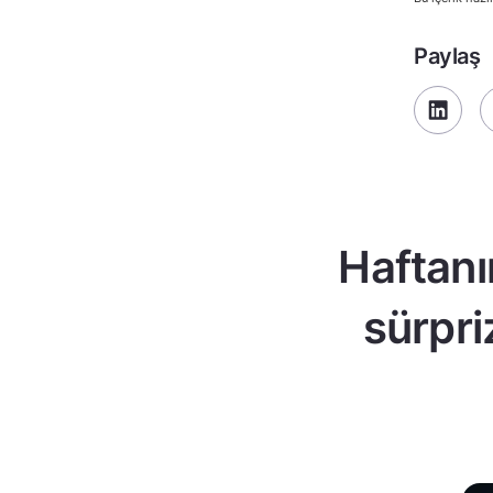
Paylaş
Haftanı
sürpri