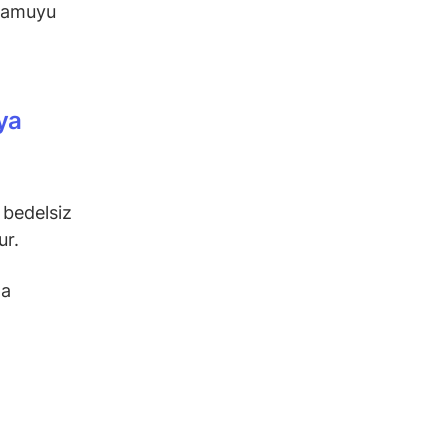
 Kamuyu
ya
 bedelsiz
ur.
na