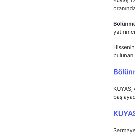
Kuyaş Ya
oranında
Bölünm
yatırımc
Hisseni
bulunan 
Bölünm
KUYAS, d
başlayac
KUYAS
Sermaye 