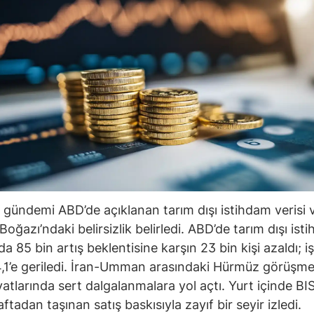
 gündemi ABD’de açıklanan tarım dışı istihdam verisi 
oğazı’ndaki belirsizlik belirledi. ABD’de tarım dışı ist
 85 bin artış beklentisine karşın 23 bin kişi azaldı; iş
,1’e geriledi. İran-Umman arasındaki Hürmüz görüşmel
iyatlarında sert dalgalanmalara yol açtı. Yurt içinde B
tadan taşınan satış baskısıyla zayıf bir seyir izledi.