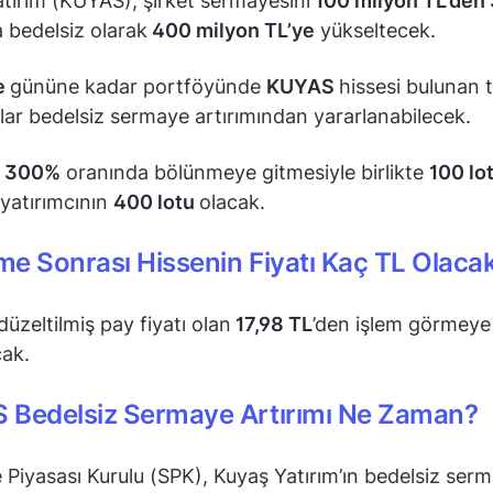
tırım (KUYAS), şirket sermayesini
100 milyon TL’den
 bedelsiz olarak
400 milyon TL’ye
yükseltecek.
e
gününe kadar portföyünde
KUYAS
hissesi bulunan 
ılar bedelsiz sermaye artırımından yararlanabilecek.
n
300%
oranında bölünmeye gitmesiyle birlikte
100 lo
yatırımcının
400 lotu
olacak.
e Sonrası Hissenin Fiyatı Kaç TL Olaca
üzeltilmiş pay fiyatı olan
17,98 TL
’den işlem görmeye
ak.
 Bedelsiz Sermaye Artırımı Ne Zaman?
Piyasası Kurulu (SPK), Kuyaş Yatırım’ın bedelsiz ser