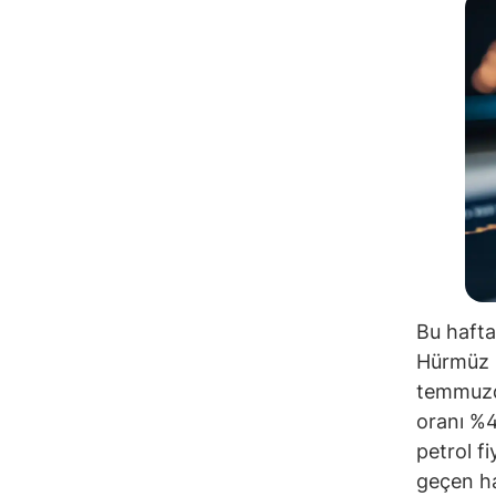
Bu hafta
Hürmüz B
temmuzda
oranı %4
petrol f
geçen haf