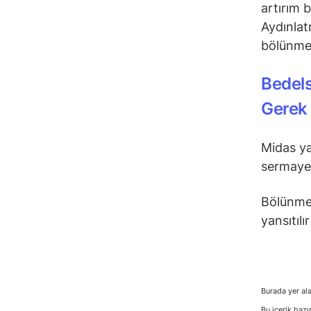
artırım 
Aydınlat
bölünme 
Bedels
Gerek 
Midas y
sermaye 
Bölünmed
yansıtılı
Burada yer ala
Bu içerik hazı