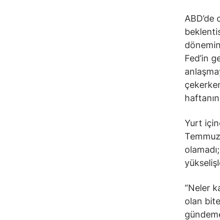
ABD’de c
beklenti
dönemind
Fed’in ge
anlaşmay
çekerken
haftanın
Yurt içi
Temmuz’u
olamadı; 
yükseliş
“Neler k
olan bite
gündeme