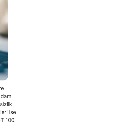
ve
ihdam
sizlik
eri ise
IST 100