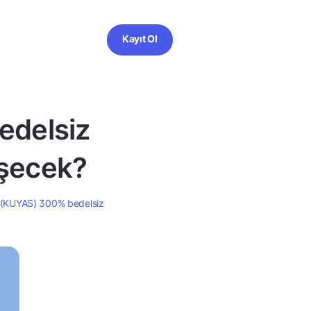
Kayıt Ol
edelsiz
eşecek?
m (KUYAS) 300% bedelsiz