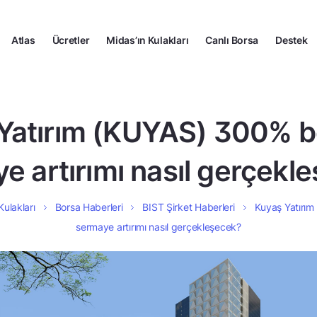
Atlas
Ücretler
Midas’ın Kulakları
Canlı Borsa
Destek
Yatırım (KUYAS) 300% b
e artırımı nasıl gerçekl
Kulakları
Borsa Haberleri
BIST Şirket Haberleri
Kuyaş Yatırı
sermaye artırımı nasıl gerçekleşecek?