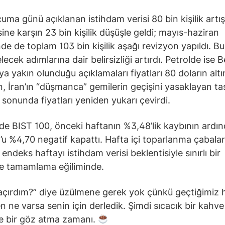
uma günü açıklanan istihdam verisi 80 bin kişilik artış
sine karşın 23 bin kişilik düşüşle geldi; mayıs-haziran
e de toplam 103 bin kişilik aşağı revizyon yapıldı. Bu
lecek adımlarına dair belirsizliği artırdı. Petrolde ise 
a yakın olunduğu açıklamaları fiyatları 80 doların altı
, İran’ın “düşmanca” gemilerin geçişini yasaklayan ta
 sonunda fiyatları yeniden yukarı çevirdi.
nde BIST 100, önceki haftanın %3,48’lik kaybının ardı
 %4,70 negatif kapattı. Hafta içi toparlanma çabaları
endeks haftayı istihdam verisi beklentisiyle sınırlı bir
le tamamlama eğiliminde.
açırdım?” diye üzülmene gerek yok çünkü geçtiğimiz 
n ne varsa senin için derledik. Şimdi sıcacık bir kahve 
 bir göz atma zamanı.