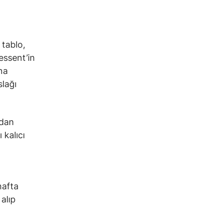
 tablo,
Bessent’in
na
slağı
ndan
 kalıcı
hafta
alıp