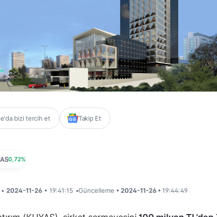
'da bizi tercih et
Takip Et
AS
0,72%
i •
2024-11-26
• 19:41:15
•
Güncelleme
• 2024-11-26 •
19:44:49