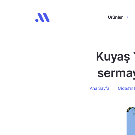
Ürünler
Kuyaş 
sermay
Ana Sayfa
Midas’ın 