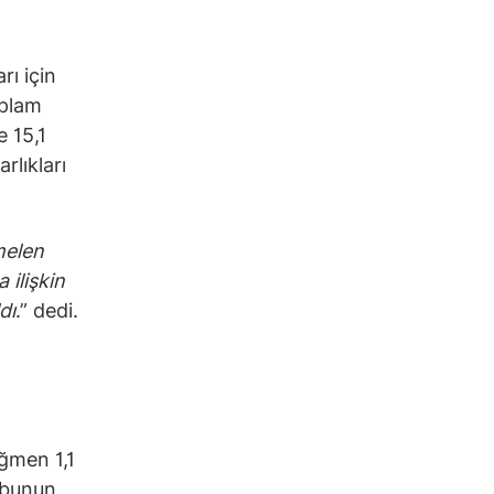
rı için
oplam
e 15,1
rlıkları
melen
 ilişkin
dı
.” dedi.
ağmen 1,1
e bunun