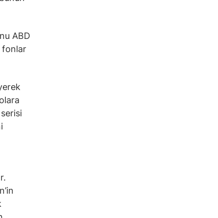
ğunu ABD
 fonlar
yerek
olara
serisi
i
r.
n’in
k
n