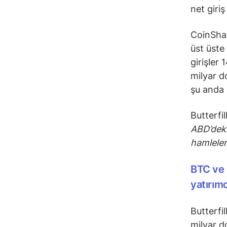
net giriş
CoinShar
üst üste
girişler 
milyar do
şu anda 
Butterfill
ABD’deki
hamleler
BTC ve 
yatırımc
Butterfi
milyar do