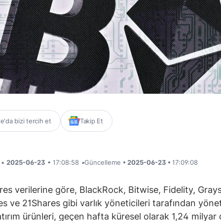
'da bizi tercih et
Takip Et
i •
2025-06-23
• 17:08:58
•
Güncelleme
• 2025-06-23 •
17:09:08
es verilerine göre, BlackRock, Bitwise, Fidelity, Grays
s ve 21Shares gibi varlık yöneticileri tarafından yönet
atırım ürünleri, geçen hafta küresel olarak 1,24 milyar 