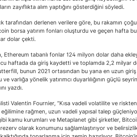
ların zayıflıkta alım yaptığını gösterdiğini söyledi.
k tarafından derlenen verilere göre, bu rakamın ço
coin borsa yatırım fonları oluşturdu ve geçen hafta bu
ar dolar çekti.
, Ethereum tabanlı fonlar 124 milyon dolar daha ekle
u haftada da giriş kaydetti ve toplamda 2,2 milyar d
Butterfill, bunun 2021 ortasından bu yana en uzun giriş 
ve varlığa yönelik yatırımcı duyarlılığının güçlü seyrin
ını yazdı.
sti Valentin Fournier, “Kısa vadeli volatilite ve riskten
eğilimine rağmen, uzun vadeli yapısal talep güçleniyo
ibi kamu kurumları ve Metaplanet gibi şirketler, Bitcoi
k rezerv olarak konumunu sağlamlaştırıyor ve belirsizli
kalktığında toparlanma için zemin hazırlıyor. Bitcoin’i