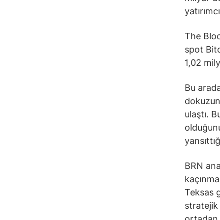
yatırımcı
The Bloc
spot Bit
1,02 mily
Bu arada
dokuzunc
ulaştı. 
olduğunu 
yansıttığ
BRN anali
kaçınma 
Teksas g
strateji
ortadan 