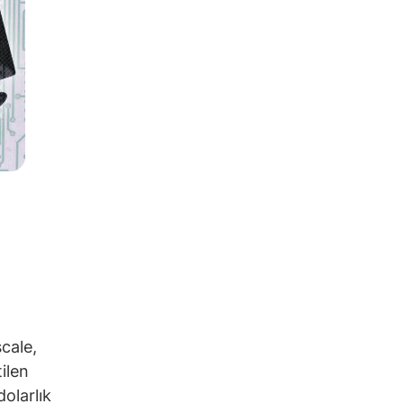
cale,
ilen
dolarlık