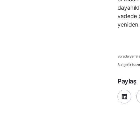
dayanıkl
vadede b
yeniden 
Burada yer ala
Bu içerik hazı
Paylaş