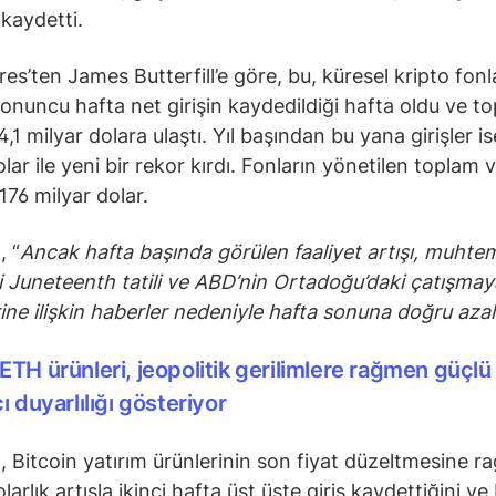
 kaydetti.
es’ten James Butterfill’e göre, bu, küresel kripto fonla
 onuncu hafta net girişin kaydedildiği hafta oldu ve t
14,1 milyar dolara ulaştı. Yıl başından bu yana girişler is
lar ile yeni bir rekor kırdı. Fonların yönetilen toplam va
176 milyar dolar.
, “
Ancak hafta başında görülen faaliyet artışı, muhte
 Juneteenth tatili ve ABD’nin Ortadoğu’daki çatışmaya
ine ilişkin haberler nedeniyle hafta sonuna doğru azal
ETH ürünleri, jeopolitik gerilimlere rağmen güçlü
ı duyarlılığı gösteriyor
ll, Bitcoin yatırım ürünlerinin son fiyat düzeltmesine r
larlık artışla ikinci hafta üst üste giriş kaydettiğini v