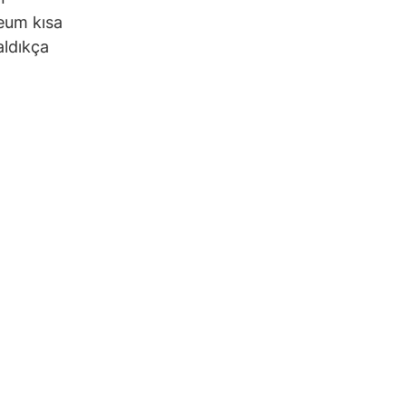
reum kısa
aldıkça