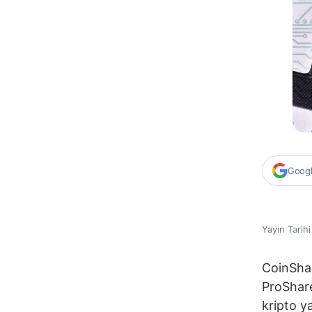
Google
Yayın Tarih
CoinShar
ProShare
kripto y