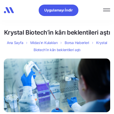
Uygulamayı İndir
Krystal Biotech’in kârı beklentileri aştı
Ana Sayfa
Midas’ın Kulakları
Borsa Haberleri
Krystal
Biotech’in kârı beklentileri aştı