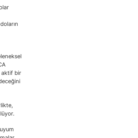
olar
 doların
eleneksel
iCA
aktif bir
deceğini
likte,
ülüyor.
e uyum
amalar