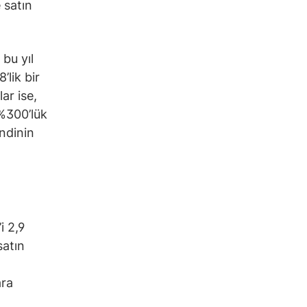
 satın
bu yıl
lik bir
ar ise,
 %300’lük
ndinin
i 2,9
satın
ara