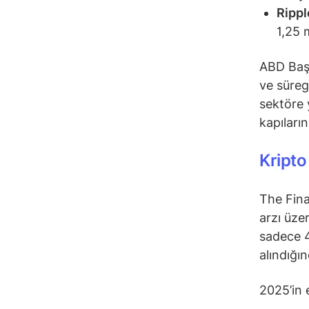
Rippl
1,25 
ABD Başk
ve süreg
sektöre 
kapıların
Kripto 
The Fina
arzı üzer
sadece 4
alındığı
2025’in 