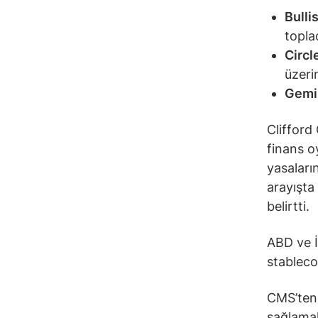
Bulli
topla
Circl
üzeri
Gemin
Clifford
finans o
yasaların
arayışt
belirtti.
ABD ve İ
stableco
CMS’ten 
sağlamak