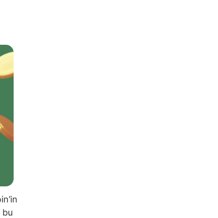
in’in
a bu