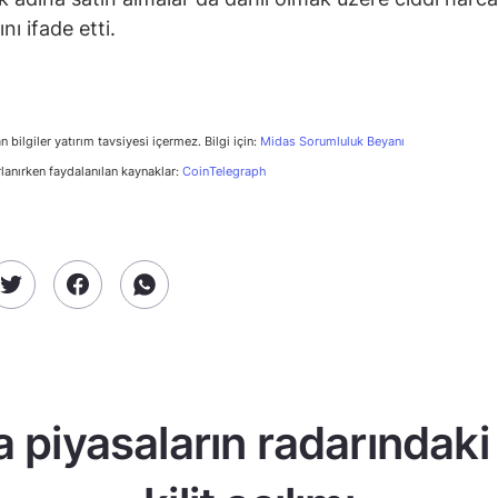
ı ifade etti.
n bilgiler yatırım tavsiyesi içermez. Bilgi için:
Midas Sorumluluk Beyanı
rlanırken faydalanılan kaynaklar:
CoinTelegraph
a piyasaların radarındaki