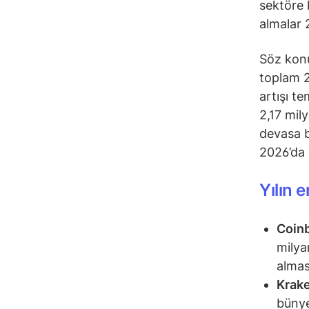
sektöre 
almalar 
Söz konu
toplam 2
artışı t
2,17 mil
devasa b
2026’da 
Yılın 
Coinb
milya
almas
Krak
bünye