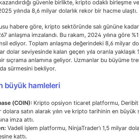
kazandırdığı güvenle birlikte, kripto odaklı birleşme ve
2025 yılında 8,6 milyar dolarlık rekor bir hacme ulaştı.
su habere göre, kripto sektöründe salı gününe kadar 
67 anlaşma imzalandı. Bu rakam, 2024 yılına göre %18’
emsil ediyor. Toplam anlaşma değerindeki 8,6 milyar dol
yar dolar seviyesinde kalan geçen yıla oranla yaklaşık
ir sıçrama anlamına geliyor. Uzmanlar bu büyüme tre
da sürmesini bekliyor.
en büyük hamleleri
ase (COIN):
Kripto opsiyon ticaret platformu, Deribit’
r dolara satın alarak yılın ve kripto tarihinin en büyük 
ına imza attı.
en:
Vadeli işlem platformu, NinjaTrader’ı 1,5 milyar dol
sine kattı.