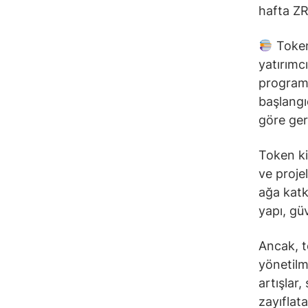
hafta ZRO
Token 
yatırımcı
programa
başlangı
göre gerç
Token ki
ve proje
ağa katk
yapı, güv
Ancak, to
yönetilm
artışlar,
zayıflatab