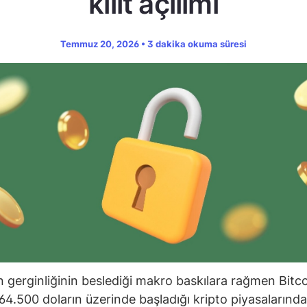
kilit açılımı
Temmuz 20, 2026 • 3 dakika okuma süresi
 gerginliğinin beslediği makro baskılara rağmen Bitco
64.500 doların üzerinde başladığı kripto piyasalarınd