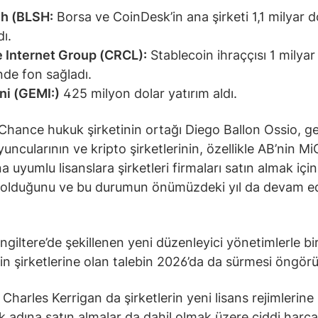
sh (BLSH:
Borsa ve CoinDesk’in ana şirketi 1,1 milyar d
dı.
e Internet Group (CRCL):
Stablecoin ihraççısı 1 milyar
nde fon sağladı.
i (GEMI:)
425 milyon dolar yatırım aldı.
 Chance hukuk şirketinin ortağı Diego Ballon Ossio, g
yuncularının ve kripto şirketlerinin, özellikle AB’nin M
a uyumlu lisanslara şirketleri firmaları satın almak için 
a olduğunu ve bu durumun önümüzdeki yıl da devam e
ngiltere’de şekillenen yeni düzenleyici yönetimlerle bir
in şirketlerine olan talebin 2026’da da sürmesi öngör
Charles Kerrigan da şirketlerin yeni lisans rejimlerin
 adına satın almalar da dahil olmak üzere ciddi harc