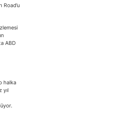
n Road’u
izlemesi
ın
eta ABD
o halka
 yıl
lüyor.