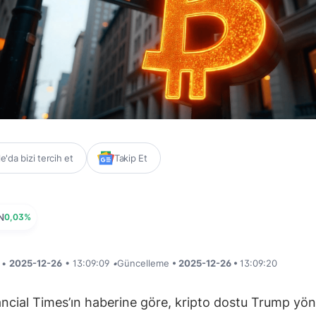
'da bizi tercih et
Takip Et
N
0,03%
i •
2025-12-26
• 13:09:09
•
Güncelleme
• 2025-12-26 •
13:09:20
ncial Times’ın haberine göre, kripto dostu Trump yön