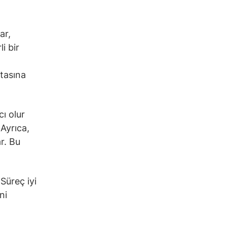
ar,
i bir
itasına
cı olur
 Ayrıca,
r. Bu
 Süreç iyi
ni