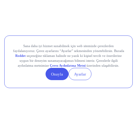
üzerinde gerçekleşti. Net kâr yıllık bazda %7,4 düşse de
beklenti üstü geldi; ilk yarı net kârı %25,9 artışla 17,2 milyar
TL’ye ulaştı.
Teknosa (TKNSA)
, 2Ç26’da zayıf tüketici talebi nedeniyle
cironun yıllık %4 daralması, net zararın ise geçen yılın
üzerine çıkarak 1,1 milyar TL seviyesine ulaşması
bekleniyordu, bugün gelecek gerçekleşen rakamlar bu
beklentiyle karşılaştırılacak.
Devr-i Alem: Dünyada Neler Oluyor?
Trump yönetimi yaklaşık 100 milyar dolarlık tarife iadesini
ödeme sürecine gönderdi.
Avro Bölgesi’nde bileşik PMI temmuzda 8 ayın en yüksek
seviyesine ulaştı.
Küresel nükleer enerji yatırımlarında hedef yıllık 250 milyar
dolar.
Çin, ABD’ye yönelik yeni düzenlemelerini açıkladı.