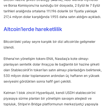
ve Borsa Komisyonu’na sunduğu bir dosyada, 2 Eylül ile 7 Eylül
tarihleri aralığında ortalama 111.196 dolarlık bir fiyatla yaklaşık
217,4 milyon dolar karşılığında 1.955 daha satın aldığını açıkladı.
Altcoin’lerde hareketlilik
Bitcoin’deki yatay seyre karşılık bir dizi altcoin’de gelişmeler
izlendi.
Ethena’nın yönetişim tokenı ENA, Nasdaq’a kote olmayı
planlayan sentetik dolar ihraççısı ile bağlantılı bir hazine şirketi
olan StablecoinX’in token’ları satın almayı planladığını belirterek,
530 milyon dolar toplamasının ardından üç haftanın en yüksek
seviyesini gördükten sonra hafif geri çekildi.
Katman 1 blok zinciri Hyperliquid, kendi USDH stablecoin’ini
piyasaya sürme planları bir yönetişim savaşını ateşledi ve
topluluk, Stripe’ın Bridge platformunun merkeziyetçi yapısıyla