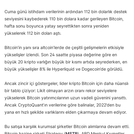
Cuma günü istihdam verilerinin ardından 112 bin dolarlık destek
seviyesini kaybederek 110 bin dolara kadar gerileyen Bitcoin,
hafta sonu boyunca yatay seyrettikten sonra yeniden
yükselerek 112 bin doları aştı.
Bitcoin’in yanı sıra altcoin’lerde de çeşitli gelişmelerin etkisiyle
yükselişler izlendi. Son 24 saatte piyasa değerine göre en
büyük 20 kripto varlığın büyük bir kısmı artıda seyrederken, en
büyük yükselişler 8% ile Hyperliquid ve Dogecoin’de görüldü.
Ancak zincir içi göstergeler, lider kripto Bitcoin için daha nüanslı
bir tablo çiziyor: Likit olmayan arzın oranı rekor seviyelere
yükselerek Bitcoin yatırımcılarının uzun vadeli güvenini yansıttı.
Ancak CryptoQuant’ın verilerine göre balinalar, 2022’den bu
yana en hızlı şekilde varlıklarını elden çıkarmaya devam ediyor.
Bu satışa karşılık kurumsal şirketler Bitcoin alımlarına devam etti.
Bitcoin hazine şirketi Strategy (
MSTR
), ABD Menkul Kıymetler