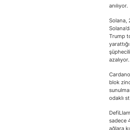
anılıyor.
Solana, 
Solana’d
Trump to
yarattığ
şüphecil
azalıyor
Cardano 
blok zinc
sunulması
odaklı s
DefiLlam
sadece 4
ağlara k