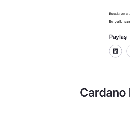
Burada yer ala
Bu içerik hazı
Paylaş
Cardano b