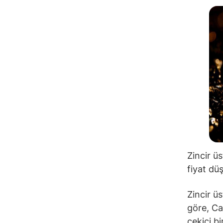
Zincir ü
fiyat dü
Zincir ü
göre, Ca
çekici b