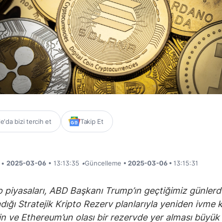
'da bizi tercih et
Takip Et
i •
2025-03-06
• 13:13:35
•
Güncelleme
• 2025-03-06 •
13:15:31
o piyasaları, ABD Başkanı Trump’ın geçtiğimiz günlerd
adığı Stratejik Kripto Rezerv planlarıyla yeniden ivme
in ve Ethereum’un olası bir rezervde yer alması büyük