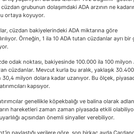
bir cüzdan grubunun dolaşımdaki ADA arzının ne kadarın
u ortaya koyuyor.
ılar, cüzdan bakiyelerindeki ADA miktarına göre
ırılıyor. Örneğin, 1 ila 10 ADA tutan cüzdanlar ayrı bir
yor.
zde odak noktası, bakiyesinde 100.000 ila 100 milyon
an cüzdanlar. Mevcut kurla bu aralık, yaklaşık 30.400
 30,4 milyon dolara kadar uzanıyor. Bu ölçek, piyasa
tırımcıları kapsıyor.
tırımcılar genellikle köpekbalığı ve balina olarak adland
arın hareketleri zaman zaman piyasada etkili olabiliyo
yarlılığı açısından önemli sinyaller verebiliyor.
t’in paylaştığı verilere göre, son birkaç ayda Cardan