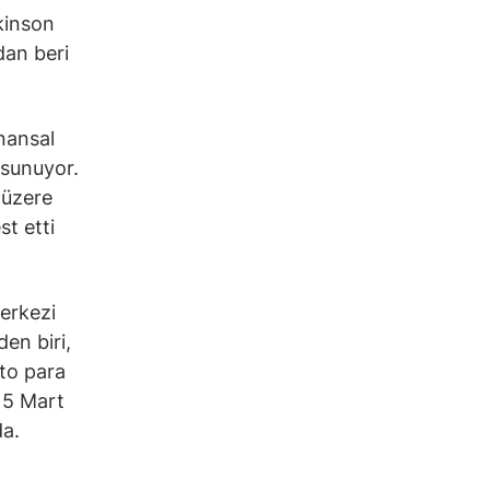
kinson
dan beri
inansal
 sunuyor.
 üzere
t etti
erkezi
den biri,
pto para
e 5 Mart
da.