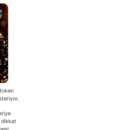
 token
teriyor.
eriye
 dikkat
gesi,