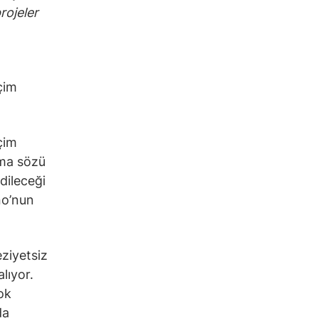
rojeler
çim
çim
rma sözü
dileceği
no’nun
eziyetsiz
alıyor.
ok
da