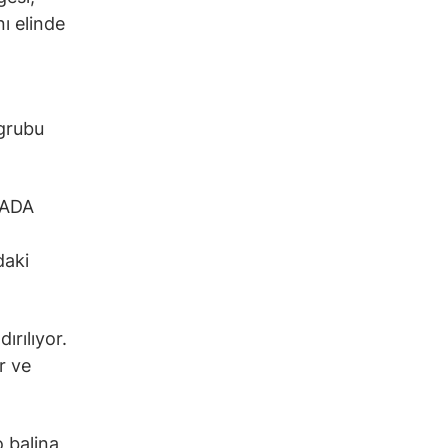
ı elinde
 grubu
 ADA
daki
ırılıyor.
r ve
o balina