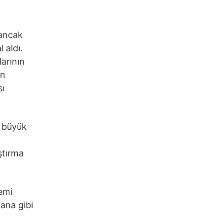
 ancak
 aldı.
larının
an
sı
r büyük
ştırma
emi
ana gibi