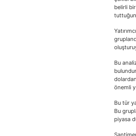
belirli 
tuttuğun
Yatırımc
grupland
oluşturu
Bu anali
bulundur
dolardan
önemli ya
Bu tür ya
Bu grupl
piyasa du
Santimen