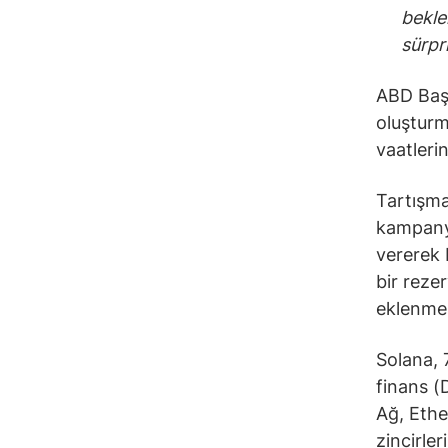
bekle
sürpri
ABD Başk
oluşturm
vaatleri
Tartışma
kampanya
vererek 
bir reze
eklenmes
Solana, 
finans (
Ağ, Eth
zincirler