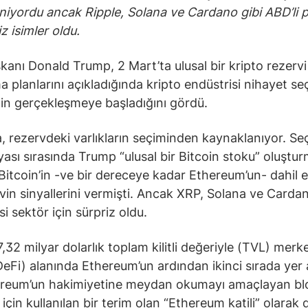
niyordu ancak Ripple, Solana ve Cardano gibi ABD’li p
z isimler oldu.
anı Donald Trump, 2 Mart’ta ulusal bir kripto rezervi
a planlarını açıkladığında kripto endüstrisi nihayet se
nin gerçekleşmeye başladığını gördü.
, rezervdeki varlıkların seçiminden kaynaklanıyor. Se
sı sırasında Trump “ulusal bir Bitcoin stoku” oluştu
Bitcoin’in -ve bir dereceye kadar Ethereum’un- dahil e
rvin sinyallerini vermişti. Ancak XRP, Solana ve Carda
i sektör için sürpriz oldu.
7,32 milyar dolarlık toplam kilitli değeriyle (TVL) merk
DeFi) alanında Ethereum’un ardından ikinci sırada yer 
ereum’un hakimiyetine meydan okumayı amaçlayan bl
i için kullanılan bir terim olan “Ethereum katili” olarak 