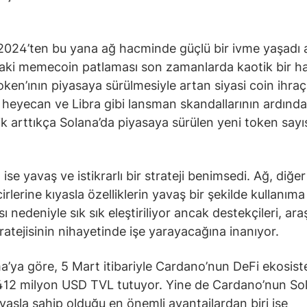
2024’ten bu yana ağ hacminde güçlü bir ivme yaşadı
aki memecoin patlaması son zamanlarda kaotik bir hal
ken’ının piyasaya sürülmesiyle artan siyasi coin ihraç
ı heyecan ve Libra gibi lansman skandallarının ardınd
ik arttıkça Solana’da piyasaya sürülen yeni token sayı
.
ise yavaş ve istikrarlı bir strateji benimsedi. Ağ, diğe
irlerine kıyasla özelliklerin yavaş bir şekilde kullanıma
 nedeniyle sık sık eleştiriliyor ancak destekçileri, ara
tratejisinin nihayetinde işe yarayacağına inanıyor.
a’ya göre, 5 Mart itibariyle Cardano’nun DeFi ekosist
12 milyon USD TVL tutuyor. Yine de Cardano’nun Sol
ıyasla sahip olduğu en önemli avantajlardan biri ise