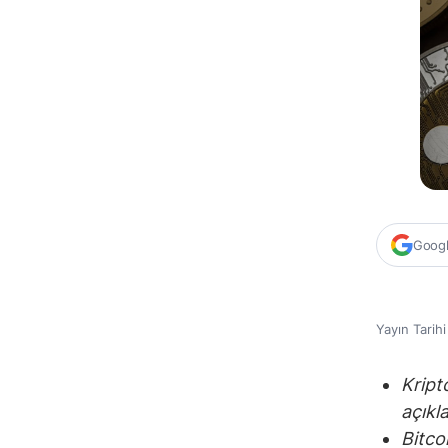
Google
Yayın Tarih
Kript
açıkl
Bitco