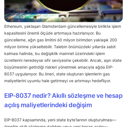
Ethereum, yaklaşan Glamsterdam güncellemesiyle birlikte işlem
kapasitesini önemli ölçüde artırmaya hazırlanıyor. Bu
güncelleme, ağın gas limitini 60 milyon birimden yaklaşık 200
milyon birime yükseltebilir. Talebin önümüzdeki yıllarda sabit
kalması halinde, bu değişiklik mainnet üzerindeki işlem
ücretlerini neredeyse sıfır seviyesine çekebilir. Ancak, aşırı state
büyümesinin getirdiği riskleri yönetmek amacıyla ağda EIP-
8037 uygulanıyor. Bu öneri, state oluşturan işlemlerin gas
maliyetlerini uyumlu hale getirmeyi ve artırmayı hedefliyor.
EIP-8037 nedir? Akıllı sözleşme ve hesap
açılış maliyetlerindeki değişim
EIP-8037 kapsamında, yeni state byte’larının oluşturulması—
örneğin akıllı sözleşme dağıtımı veya yeni hesap açılışı—