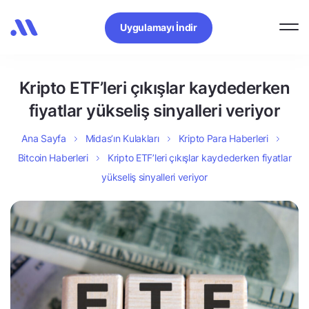
Uygulamayı İndir
Kripto ETF’leri çıkışlar kaydederken
fiyatlar yükseliş sinyalleri veriyor
Ana Sayfa
Midas’ın Kulakları
Kripto Para Haberleri
Bitcoin Haberleri
Kripto ETF’leri çıkışlar kaydederken fiyatlar
yükseliş sinyalleri veriyor