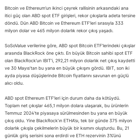
Bitcoin ve Ethereum’un ikinci çeyrek rallisinin arkasındaki ana
itici güç olan ABD spot ETF girişleri, rekor çıkışlarla adeta tersine
döndü. Dün ABD Bitcoin ve Ethereum ETF’leri sırasıyla 333
milyon dolar ve 465 milyon dolarlık rekor çıkış yaşadı.
SoSoValue verilerine göre, ABD spot Bitcoin ETF’lerindeki çıkışlar
arasında BlackRock öne çıktı. En büyük Bitcoin sahibi spot ETF
olan BlackRock’un IBIT’i, 292,21 milyon dolarlık net çıkış kaydetti
ve 30 Mayıs’tan bu yana en büyük çıkışını gördü. IBIT, son iki
ayda piyasa düşüşlerinde Bitcoin fiyatlarını savunan en güçlü
alıcı oldu.
ABD spot Ethereum ETF’leri için durum daha da kötüydü.
Toplam net çıkışlar 465,1 milyon dolara ulaşarak, bu ürünlerin
Temmuz 2024’te piyasaya sürülmesinden bu yana en büyük
çıkış oldu. Yine BlackRock’ın ETHA’sı, tek bir günde 375 milyon
dolarlık çıkışla çekilmelerin büyük bir kısmını oluşturdu. Bu, 21
günlük giriş serisini sona erdirdi ve ETH rezervinin 3%’ünü