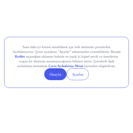
Ral Yatırım Holding (RALYH)
Europower Enerji ve Otomasyon (EUPWR)
Kardemir Karabük Demir Çelik Sanayi ve Ticaret (KRDMD)
Aksa Akrilik Kimya Sanayii (AKSA)
Teknik Analiz Nedir?