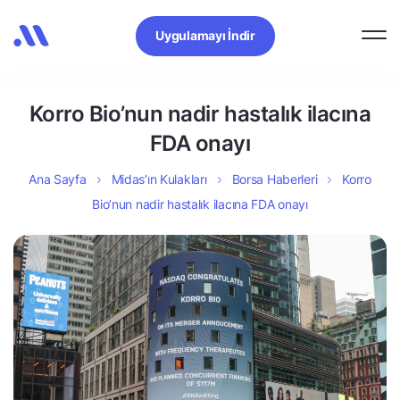
Uygulamayı İndir
Korro Bio’nun nadir hastalık ilacına
FDA onayı
Ana Sayfa
Midas’ın Kulakları
Borsa Haberleri
Korro
Bio’nun nadir hastalık ilacına FDA onayı