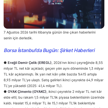
7 Ağustos 2026 tarihi itibarıyla günün öne çıkan haberlerini
senin için derledik.
Borsa İstanbul’da Bugün: Şirket Haberleri
●
Ereğli Demir Çelik (EREGL)
, 2026’nın ikinci çeyreğinde 8,55
milyar TL net kâr açıkladı; geçen yılın aynı döneminde 1,3 milyar
TL kâr açıklanmıştı. İlk yarı net kârı yıllık bazda %415 artışla
8,93 milyar TL’ye ulaştı. Satış gelirleri ikinci çeyrekte 64,9 milyar
TL’ye yükseldi (2025: 41,4 milyar TL).
●
OYAK Çimento (OYAKC)
, ikinci çeyrekte 2 milyar TL net kâr
elde etti; bu rakam 1,5 milyar TL’lik piyasa beklentisinin üzerinde
kaldı. Hasılat 15,6 milyar TL ile 15,1 milyar TL’lik beklentiyle