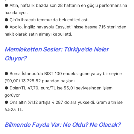
● Altın, haftalık bazda son 28 haftanın en güçlü performansına
hazırlanıyor.
● Çin’in ihracatı temmuzda beklentileri aştı.
● Apollo, İngiliz havayolu EasyJet’i hisse başına 7,15 sterlinden
nakit olarak satın almayı kabul etti.
Memleketten Sesler: Türkiye’de Neler
Oluyor?
● Borsa İstanbul’da BIST 100 endeksi güne yatay bir seyirle
(%0,00) 13.798,82 puandan başladı.
● Dolar/TL 47,70, euro/TL ise 55,01 seviyesinden işlem
görüyor.
● Ons altın %1,12 artışla 4.287 dolara yükseldi. Gram altın ise
6.523 TL.
Bilmende Fayda Var: Ne Oldu? Ne Olacak?