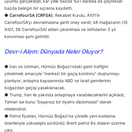
uyumlu gerçekleşti; kâr yıllık bazda %41 daralsa da çeyreksel
bazda belirgin bir sıçrama kaydetti.
●
CarrefourSA (CRFSA)
, Rekabet Kurulu, A101’in
CarrefourSA’yı devralmasına şartlı onay verdi; 48 mağazanın (10
A101, 38 CarrefourSA) elden çıkarılması ve istihdamın 3 yıl
korunması şartı getirildi.
Devr-i Alem: Dünyada Neler Oluyor?
● İran ve Umman, Hürmüz Boğazı’ndaki gemi trafiğini
yönetmek amacıyla “merkezi bir geçiş koridoru” oluşturmayı
planlıyor; anlaşma kapsamında ABD ve İsrail gemilerinin
boğazdan geçişi yasaklanacak.
● Trump, İran ile yakında anlaşmaya varabileceklerini açıkladı;
Tahran ise bunu “başarısız bir tiyatro diplomasisi” olarak
nitelendirdi.
● Petrol fiyatları, Hürmüz Boğazı’na yönelik yeni kısıtlama
önerileriyle yükselişini sürdürdü; Brent petrol 84 doların üzerine
çıktı.