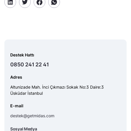
Destek Hattı
0850 241 22 41
Adres
Altunizade Mah. İnci Çıkmazı Sokak No:3 Daire:3
Üsküdar İstanbul
E-mail
destek@getmidas.com
Sosyal Medya