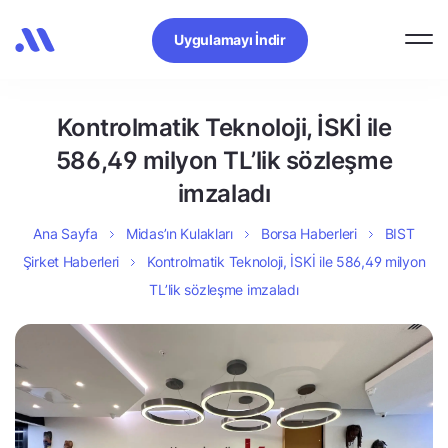
Uygulamayı İndir
Kontrolmatik Teknoloji, İSKİ ile
586,49 milyon TL’lik sözleşme
imzaladı
Ana Sayfa
Midas’ın Kulakları
Borsa Haberleri
BIST
Şirket Haberleri
Kontrolmatik Teknoloji, İSKİ ile 586,49 milyon
TL’lik sözleşme imzaladı