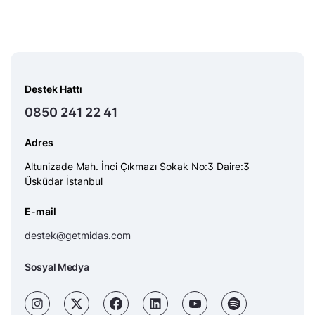
Destek Hattı
0850 241 22 41
Adres
Altunizade Mah. İnci Çıkmazı Sokak No:3 Daire:3
Üsküdar İstanbul
E-mail
destek@getmidas.com
Sosyal Medya