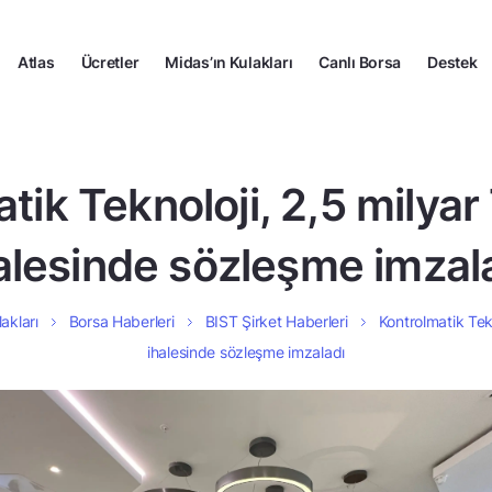
Atlas
Ücretler
Midas’ın Kulakları
Canlı Borsa
Destek
ik Teknoloji, 2,5 milyar 
alesinde sözleşme imzal
akları
Borsa Haberleri
BIST Şirket Haberleri
Kontrolmatik Tekn
ihalesinde sözleşme imzaladı