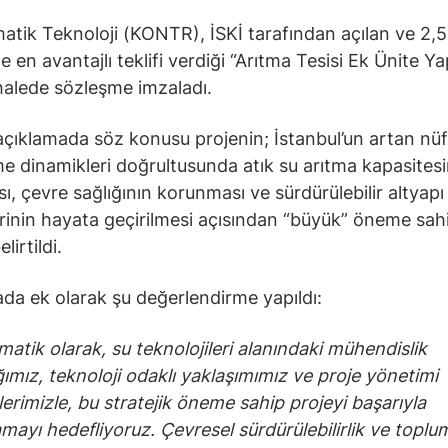
atik Teknoloji (KONTR), İSKİ tarafından açılan ve 2,5
le en avantajlı teklifi verdiği “Arıtma Tesisi Ek Ünite Ya
halede sözleşme imzaladı.
açıklamada söz konusu projenin; İstanbul’un artan nü
e dinamikleri doğrultusunda atık su arıtma kapasitesi
sı, çevre sağlığının korunması ve sürdürülebilir altyapı
inin hayata geçirilmesi açısından “büyük” öneme sah
lirtildi.
da ek olarak şu değerlendirme yapıldı:
matik olarak, su teknolojileri alanındaki mühendislik
ımız, teknoloji odaklı yaklaşımımız ve proje yönetimi
klerimizle, bu stratejik öneme sahip projeyi başarıyla
ayı hedefliyoruz. Çevresel sürdürülebilirlik ve toplu