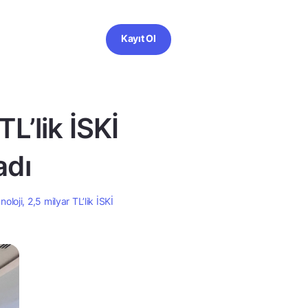
Kayıt Ol
TL’lik İSKİ
adı
oloji, 2,5 milyar TL’lik İSKİ