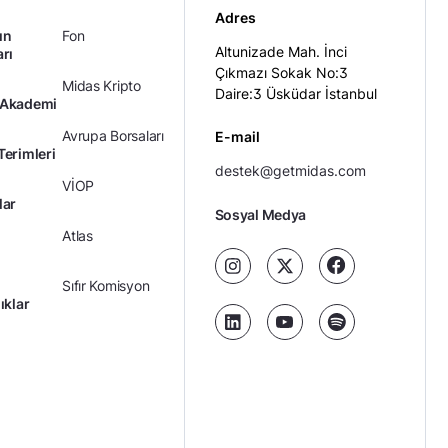
stanbul’da Bugün: Şirket Haberleri
i Demir Çelik (EREGL)