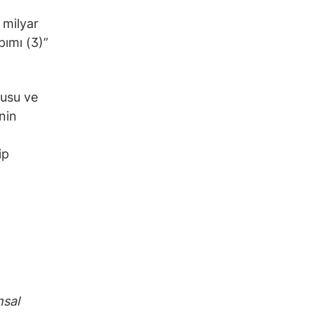
 milyar
pımı (3)”
fusu ve
nin
ip
msal