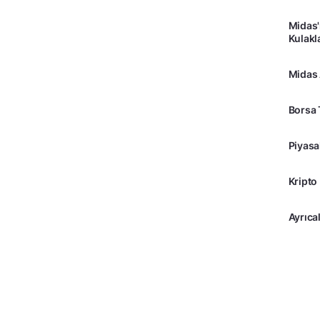
Borsa İ
Ereğl