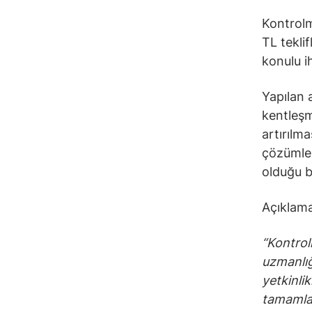
Kontrolm
TL teklif
konulu i
Yapılan 
kentleşm
artırılma
çözümler
olduğu be
Açıklama
“Kontrol
uzmanlığ
yetkinli
tamamlam