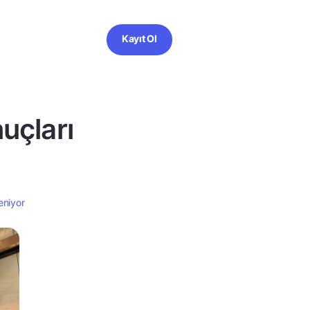
Kayıt Ol
uçları
eniyor