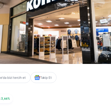
'da bizi tercih et
Takip Et
S
3,66%