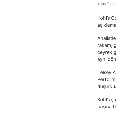
Yayın Tarih
Kohl’s C
açıklama
Analistle
rakam, g
çeyrek g
aynı dön
Telsey A
Performa
düşürdü
Kohl’s ş
başına 0,