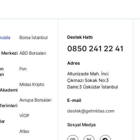
Destek Hattı
mızda
Borsa İstanbul
0850 241 22 41
 Merkezi
ABD Borsaları
Adres
ın
Fon
Altunizade Mah. İnci
arı
Çıkmazı Sokak No:3
Midas Kripto
Daire:3 Üsküdar İstanbul
 Akademi
Avrupa Borsaları
E-mail
Terimleri
destek@getmidas.com
VİOP
lar
Sosyal Medya
Atlas