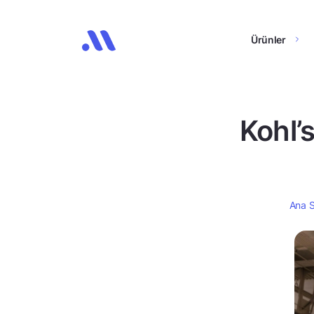
Ürünler
Kohl’
Ana 