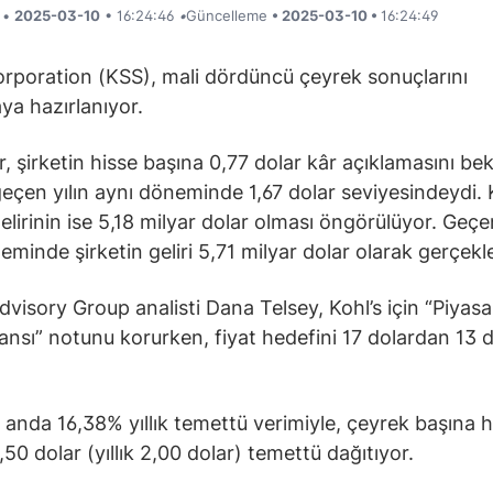
i •
2025-03-10
• 16:24:46
•
Güncelleme
• 2025-03-10 •
16:24:49
orporation (KSS), mali dördüncü çeyrek sonuçlarını
ya hazırlanıyor.
r, şirketin hisse başına 0,77 dolar kâr açıklamasını bek
eçen yılın aynı döneminde 1,67 dolar seviyesindeydi. K
elirinin ise 5,18 milyar dolar olması öngörülüyor. Geçen
eminde şirketin geliri 5,71 milyar dolar olarak gerçekl
dvisory Group analisti Dana Telsey, Kohl’s için “Piyasa
nsı” notunu korurken, fiyat hedefini 17 dolardan 13 
.
u anda 16,38% yıllık temettü verimiyle, çeyrek başına h
50 dolar (yıllık 2,00 dolar) temettü dağıtıyor.