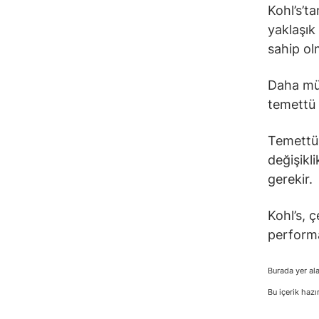
Kohl’s’ta
yaklaşık
sahip ol
Daha müt
temettü g
Temettü 
değişikl
gerekir.
Kohl’s, 
performa
Burada yer ala
Bu içerik hazı