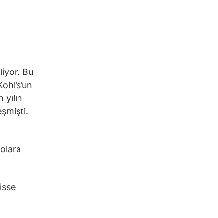
liyor. Bu
ohl’s’un
 yılın
eşmişti.
dolara
isse