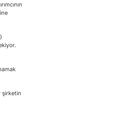
tırımcının
ine
)
ekiyor.
tmamak
 şirketin