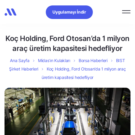
Uygulamayı İndir
Koç Holding, Ford Otosan’da 1 milyon
araç üretim kapasitesi hedefliyor
Ana Sayfa
Midas’ın Kulakları
Borsa Haberleri
BIST
Şirket Haberleri
Koç Holding, Ford Otosan’da 1 milyon araç
üretim kapasitesi hedefliyor