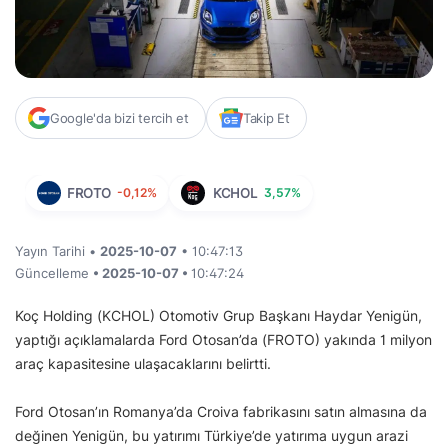
Google'da bizi tercih et
Takip Et
FROTO
-0,12%
KCHOL
3,57%
Yayın Tarihi •
2025-10-07
• 10:47:13
Güncelleme
• 2025-10-07 •
10:47:24
Koç Holding (KCHOL) Otomotiv Grup Başkanı Haydar Yenigün,
yaptığı açıklamalarda Ford Otosan’da (FROTO) yakında 1 milyon
araç kapasitesine ulaşacaklarını belirtti.
Ford Otosan’ın Romanya’da Croiva fabrikasını satın almasına da
değinen Yenigün, bu yatırımı Türkiye’de yatırıma uygun arazi