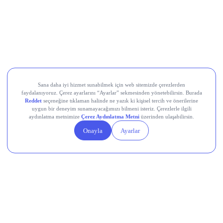
Odine Solutions (ODINE)
Ral Yatırım Holding (RALYH)
Europower Enerji ve Otomasyon (EUPWR)
Kardemir Karabük Demir Çelik Sanayi ve Ticaret (KRDMD)
Aksa Akrilik Kimya Sanayii (AKSA)
Teknik Analiz Nedir?