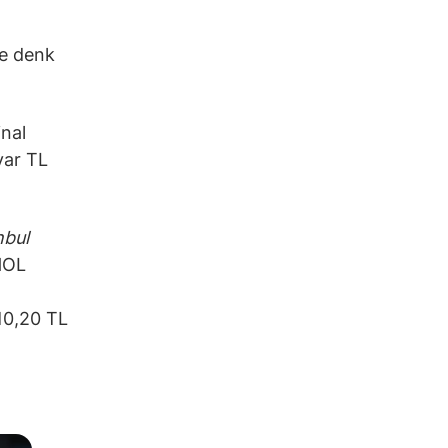
ne denk
nal
yar TL
nbul
CHOL
110,20 TL