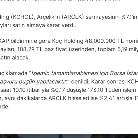
ing (KCHOL), Arçelik’in (ARCLK) sermayesinin %7,1’i
yları satın almaya karar verdi.
KAP bildirimine göre Koç Holding 48.000.000 TL nomi
payları, 108,29 TL baz fiyat üzerinden, toplam 5,19 mil
satın alacak.
açıklamada “
İşlemin tamamlanabilmesi için Borsa İsta
başvuru bugün yapılacaktır.
” denildi. Karar sonrası K
i saat 10.10 itibarıyla %0,17 düşüşle 173,10 TLden işlem
, aynı dakikalarda ARCLK hisseleri ise %2,41 artışla 
nde.