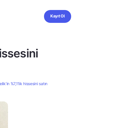
Kayıt Ol
issesini
ik’in %7,1’lik hissesini satın