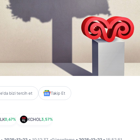
'da bizi tercih et
Takip Et
LK
0,67%
KCHOL
3,57%
i •
2025-12-22
• 10:12:37
•
Güncelleme
• 2025-12-22 •
15:52:51