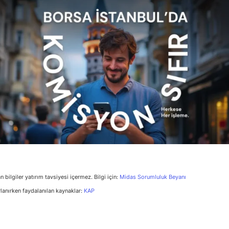
n bilgiler yatırım tavsiyesi içermez. Bilgi için:
Midas Sorumluluk Beyanı
rlanırken faydalanılan kaynaklar:
KAP