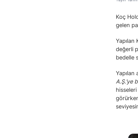
Koç Hold
gelen pa
Yapılan 
değerli 
bedelle 
Yapılan 
A.Ş.’ye 
hisseler
görürken
seviyesi