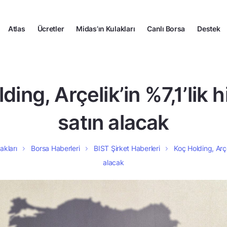
Atlas
Ücretler
Midas’ın Kulakları
Canlı Borsa
Destek
ding, Arçelik’in %7,1’lik h
satın alacak
akları
Borsa Haberleri
BIST Şirket Haberleri
Koç Holding, Arçel
alacak