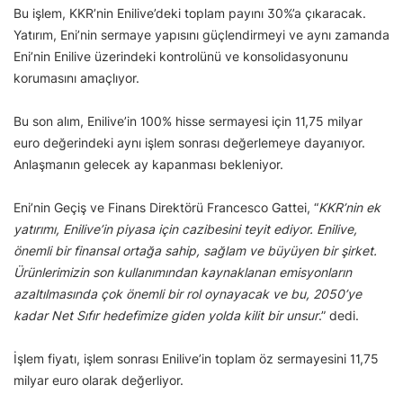
Bu işlem, KKR’nin Enilive’deki toplam payını 30%’a çıkaracak.
Yatırım, Eni’nin sermaye yapısını güçlendirmeyi ve aynı zamanda
Eni’nin Enilive üzerindeki kontrolünü ve konsolidasyonunu
korumasını amaçlıyor.
Bu son alım, Enilive’in 100% hisse sermayesi için 11,75 milyar
euro değerindeki aynı işlem sonrası değerlemeye dayanıyor.
Anlaşmanın gelecek ay kapanması bekleniyor.
Eni’nin Geçiş ve Finans Direktörü Francesco Gattei, “
KKR’nin ek
yatırımı, Enilive’in piyasa için cazibesini teyit ediyor. Enilive,
önemli bir finansal ortağa sahip, sağlam ve büyüyen bir şirket.
Ürünlerimizin son kullanımından kaynaklanan emisyonların
azaltılmasında çok önemli bir rol oynayacak ve bu, 2050’ye
kadar Net Sıfır hedefimize giden yolda kilit bir unsur
.” dedi.
İşlem fiyatı, işlem sonrası Enilive’in toplam öz sermayesini 11,75
milyar euro olarak değerliyor.