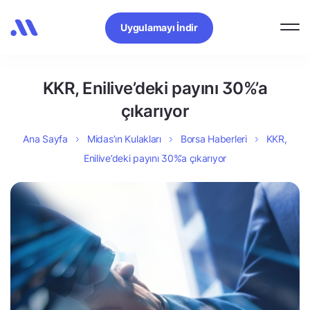
Uygulamayı İndir
KKR, Enilive’deki payını 30%’a
çıkarıyor
Ana Sayfa
Midas’ın Kulakları
Borsa Haberleri
KKR,
Enilive’deki payını 30%’a çıkarıyor