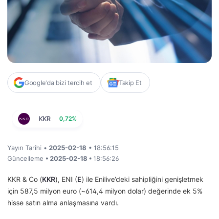
Google'da bizi tercih et
Takip Et
KKR
0,72%
Yayın Tarihi •
2025-02-18
• 18:56:15
Güncelleme
• 2025-02-18 •
18:56:26
KKR & Co (
KKR
), ENI (
E
) ile Enilive’deki sahipliğini genişletmek
için 587,5 milyon euro (~614,4 milyon dolar) değerinde ek 5%
hisse satın alma anlaşmasına vardı.