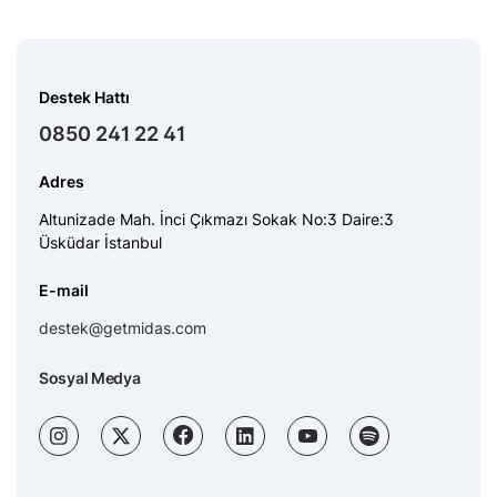
Destek Hattı
0850 241 22 41
Adres
Altunizade Mah. İnci Çıkmazı Sokak No:3 Daire:3
Üsküdar İstanbul
E-mail
destek@getmidas.com
Sosyal Medya