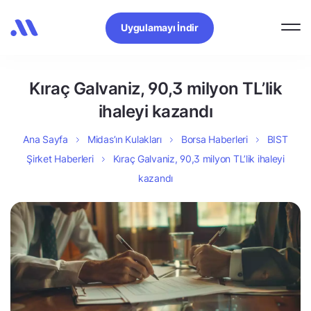
Uygulamayı İndir
Kıraç Galvaniz, 90,3 milyon TL’lik
ihaleyi kazandı
Ana Sayfa
Midas’ın Kulakları
Borsa Haberleri
BIST
Şirket Haberleri
Kıraç Galvaniz, 90,3 milyon TL’lik ihaleyi
kazandı