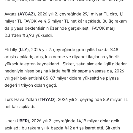
Aygaz (
AYGAZ
), 2026 yılı 2. çeyreğinde 29,1 milyar TL ciro, 1,1
milyar TL FAVÖK ve 4,3 milyar TL net kâr açıkladı. Bu üç rakam
da piyasa beklentisinin üzerinde gerçekleşti; FAVÖK marjı
%3,1’den %3,9’a yükseldi.
Eli Lilly (
LLY
), 2026 yılı 2. çeyreğinde geliri yıllık bazda %48
artışla açıkladı; artış, kilo verme ve diyabet ilaçlarına yönelik
yüksek talepten kaynaklandı. Şirket, satın alımlarla ilgili giderler
nedeniyle hisse başına kârda hafif bir sapma yaşasa da, 2026
yılı gelir beklentisini 85-87 milyar dolara yükseltti ve piyasa
değeri 1 trilyon doları geçti.
Türk Hava Yolları (
THYAO
), 2026 yılı 2. çeyreğinde 8,9 milyar TL
net kâr açıkladı.
Uber (
UBER
), 2026 yılı 2. çeyreğinde 14,19 milyar dolar gelir
açıkladı; bu rakam yıllık bazda %12 artışa işaret etti. Şirketin