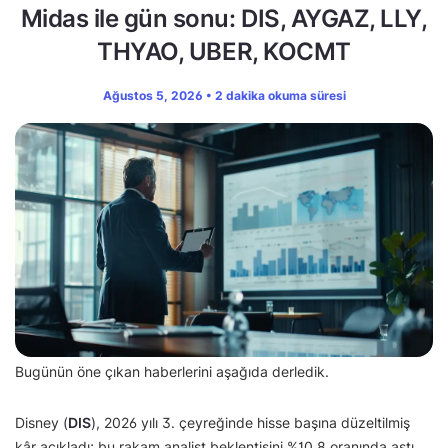
Midas ile gün sonu: DIS, AYGAZ, LLY,
THYAO, UBER, KOCMT
Ağustos 5, 2026 • 2 dakika okuma süresi
Bugünün öne çıkan haberlerini aşağıda derledik.
Disney (
DIS
), 2026 yılı 3. çeyreğinde hisse başına düzeltilmiş
kâr açıkladı; bu rakam analist beklentisini %10,8 oranında aştı.