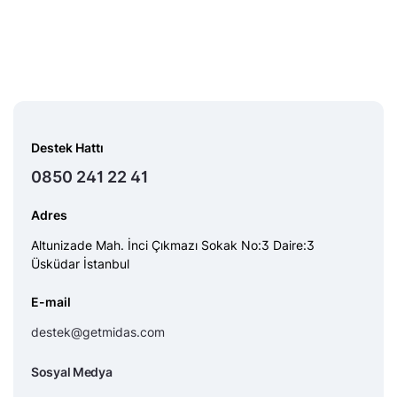
Destek Hattı
0850 241 22 41
Adres
Altunizade Mah. İnci Çıkmazı Sokak No:3 Daire:3
Üsküdar İstanbul
E-mail
destek@getmidas.com
Sosyal Medya