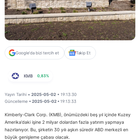
Google'da bizi tercih et
Takip Et
KMB
0,83%
Yayın Tarihi •
2025-05-02
• 19:13:30
Güncelleme
• 2025-05-02 •
19:13:33
Kimberly-Clark Corp. (KMB), önümüzdeki beş yıl içinde Kuzey
Amerika’daki işine 2 milyar dolardan fazla yatırım yapmaya
hazırlanıyor. Bu, şirketin 30 yılı aşkın süredir ABD merkezli en
büyük genişleme çabası olacak.