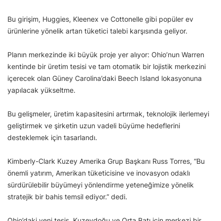
Bu girişim, Huggies, Kleenex ve Cottonelle gibi popüler ev
ürünlerine yönelik artan tüketici talebi karşısında geliyor.
Planın merkezinde iki büyük proje yer alıyor: Ohio’nun Warren
kentinde bir üretim tesisi ve tam otomatik bir lojistik merkezini
içerecek olan Güney Carolina’daki Beech Island lokasyonuna
yapılacak yükseltme.
Bu gelişmeler, üretim kapasitesini artırmak, teknolojik ilerlemeyi
geliştirmek ve şirketin uzun vadeli büyüme hedeflerini
desteklemek için tasarlandı.
Kimberly-Clark Kuzey Amerika Grup Başkanı Russ Torres, “Bu
önemli yatırım, Amerikan tüketicisine ve inovasyon odaklı
sürdürülebilir büyümeyi yönlendirme yeteneğimize yönelik
stratejik bir bahis temsil ediyor.” dedi.
Ohio’daki yeni tesis, Kuzeydoğu ve Orta Batı için merkezi bir