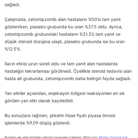
sağladı.
Çalışmada, zetomipzomib alan hastaların %50’si tam yanıt
gösterirken, plasebo grubunda bu oran %37.5 oldu. Ayrıca,
zetomipzomib grubundaki hastaların %31.3’ü tam yanıt ve
düşük steroid dozajına ulaştı, plasebo grubunda ise bu oran
%12.5’ti.
İlacın etkisi uzun süreli oldu ve tam yanıt alan hastalarda
hastalığın tekrarlaması görülmedi. Özellikle steroid tedavisi alan
hasta alt grubunda, zetomipzomib daha belirgin fayda sağladı.
Yan etkiler açısından, enjeksiyon bölgesi reaksiyonları en sık
görülen yan etki olarak kaydedildi.
Bu sonuçlara rağmen, şirketin hisse fiyatı piyasa öncesi
işlemlerde %9.09 düşüş gösterdi.
Burada yer alan bilgiler yatırım tavsiyesi içermez. Bilgi için:
Midas Sorumluluk