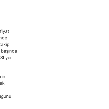
fiyat
inde
takip
n başında
SI yer
rin
rak
duğunu