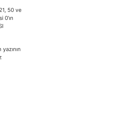
21, 50 ve
i 0’ın
SI
n yazının
z