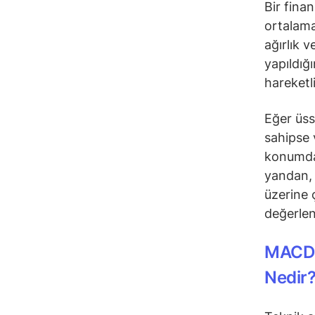
Bir fina
ortalama
ağırlık 
yapıldığ
hareketl
Eğer üss
sahipse 
konumday
yandan, 
üzerine 
değerlend
MACD 
Nedir