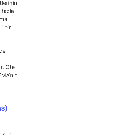
tlerinin
 fazla
rma
i bir
nde
r. Öte
EMA’nın
ns)