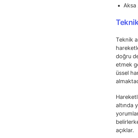
Aksa 
Teknik
Teknik a
hareketl
doğru de
etmek ge
üssel ha
almaktad
Hareketli
altında 
yorumlana
belirler
açıklar.