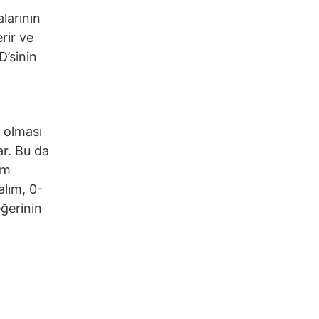
alarının
rir ve
D’sinin
a olması
ar. Bu da
em
alım, 0-
eğerinin