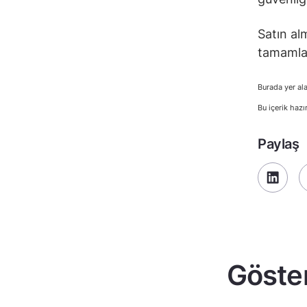
Satın al
tamamla
Burada yer ala
Bu içerik hazı
Paylaş
Göster