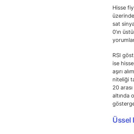
Hisse fi
üzerinde
sat siny
0’ın üst
yorumlan
RSI göst
ise hiss
aşırı alı
niteliği 
20 arası
altında 
gösterge
Üssel 