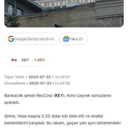
Google'da bizi tercih et
Takip Et
KEY
-1,80%
Yayın Tarihi •
2025-07-22
• 14:49:27
Güncelleme
• 2025-07-22 •
14:49:38
Bankacılık şirketi KeyCorp (
KEY
), ikinci çeyrek sonuçlarını
açıkladı.
Şirket, hisse başına 0,35 dolar kâr elde etti ve analist
beklentilerini karşıladı. Bu rakam, geçen yılın aynı dönemindeki