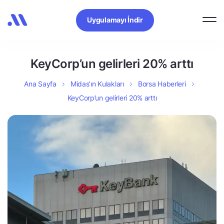
Uygulamayı İndir
KeyCorp’un gelirleri 20% arttı
Ana Sayfa
Midas’ın Kulakları
Borsa Haberleri
KeyCorp’un gelirleri 20% arttı