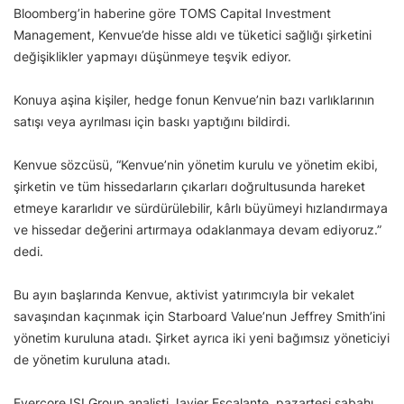
Bloomberg’in haberine göre TOMS Capital Investment
Management, Kenvue’de hisse aldı ve tüketici sağlığı şirketini
değişiklikler yapmayı düşünmeye teşvik ediyor.
Konuya aşina kişiler, hedge fonun Kenvue’nin bazı varlıklarının
satışı veya ayrılması için baskı yaptığını bildirdi.
Kenvue sözcüsü, “Kenvue’nin yönetim kurulu ve yönetim ekibi,
şirketin ve tüm hissedarların çıkarları doğrultusunda hareket
etmeye kararlıdır ve sürdürülebilir, kârlı büyümeyi hızlandırmaya
ve hissedar değerini artırmaya odaklanmaya devam ediyoruz.”
dedi.
Bu ayın başlarında Kenvue, aktivist yatırımcıyla bir vekalet
savaşından kaçınmak için Starboard Value’nun Jeffrey Smith’ini
yönetim kuruluna atadı. Şirket ayrıca iki yeni bağımsız yöneticiyi
de yönetim kuruluna atadı.
Evercore ISI Group analisti Javier Escalante, pazartesi sabahı