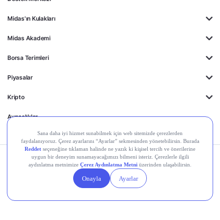
Midas'ın Kulakları
Midas Akademi
Borsa Terimleri
Piyasalar
Kripto
Ayrıcalıklar
Kişisel Verilerin
Gizlilik
Yasal
Çerez
Korunması
Politikası
Duyurular
Ayarları
© 2026 Midas Finansal Teknolojiler A.Ş. Tüm hakları saklıdır.