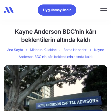
Uygulamayı İndir
Kayne Anderson BDC’nin kârı
beklentilerin altında kaldı
Ana Sayfa
Midas’ın Kulakları
Borsa Haberleri
Kayne
Anderson BDC’nin kârı beklentilerin altında kaldı