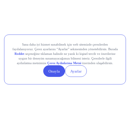
Ral Yatırım Holding (RALYH)
Europower Enerji ve Otomasyon (EUPWR)
Kardemir Karabük Demir Çelik Sanayi ve Ticaret (KRDMD)
Aksa Akrilik Kimya Sanayii (AKSA)
Teknik Analiz Nedir?