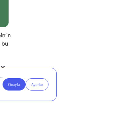
in’in
a bu
ar,
i bir
itasına
cı olur
 Ayrıca,
r. Bu