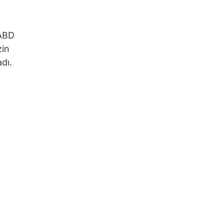
 ABD
zin
dı.