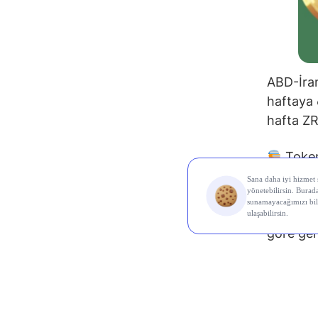
ABD-İran
haftaya 
hafta ZRO
Token 
yatırımcı
programa
başlangı
göre gerç
Token ki
ve proje
ağa katk