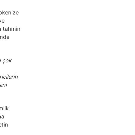
tokenize
ye
en tahmin
inde
a çok
icilerin
ını
mlik
na
etin