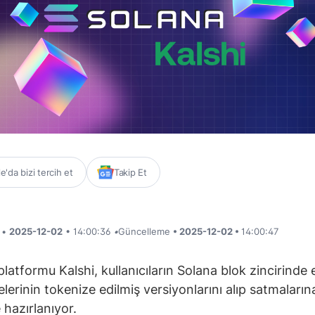
'da bizi tercih et
Takip Et
i •
2025-12-02
• 14:00:36
•
Güncelleme
• 2025-12-02 •
14:00:47
latformu Kalshi, kullanıcıların Solana blok zincirinde e
lerinin tokenize edilmiş versiyonlarını alıp satmalarına
hazırlanıyor.