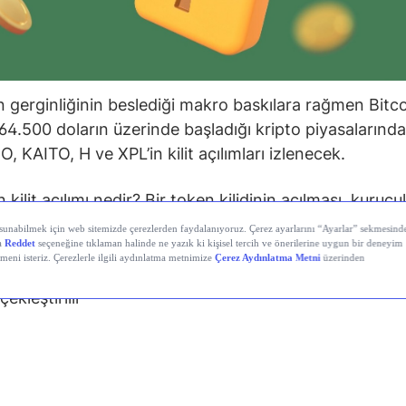
 gerginliğinin beslediği makro baskılara rağmen Bitco
64.500 doların üzerinde başladığı kripto piyasalarınd
, KAITO, H ve XPL’in kilit açılımları izlenecek.
kilit açılımı nedir? Bir token kilidinin açılması, kurucul
lar veya hazine için önceden kilitlenmiş token’ları belirl
 göre dolaşıma sokulmasıdır. Bu işlem, projenin
cından itibaren önceden tasarlanmış belirli bir yol har
ekleştirilir
lit açılımları, arzın piyasaya girişini yönetmeye yardım
lerin aşamalı olarak sermaye artırmasına olanak tanır.
ıda bulunanların zaman içinde ödüllendirilmesini sağla