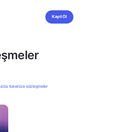
Kayıt Ol
leşmeler
na’da tokenize sözleşmeler