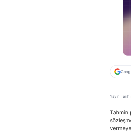
Google
Yayın Tarih
Tahmin p
sözleşme
vermeye 