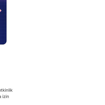
tkinlik
 izin