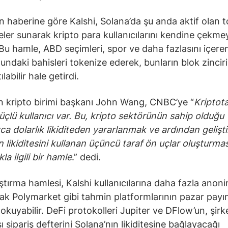
 haberine göre Kalshi, Solana’da şu anda aktif olan 
ler sunarak kripto para kullanıcılarını kendine çekme
 Bu hamle, ABD seçimleri, spor ve daha fazlasını içer
undaki bahisleri tokenize ederek, bunların blok zincir
ılabilir hale getirdi.
in kripto birimi başkanı John Wang, CNBC’ye “
Kriptot
üçlü kullanıcı var. Bu, kripto sektörünün sahip olduğu
ca dolarlık likiditeden yararlanmak ve ardından geliştir
n likiditesini kullanan üçüncü taraf ön uçlar oluşturmas
a ilgili bir hamle
.” dedi.
ştırma hamlesi, Kalshi kullanıcılarına daha fazla anoni
ak Polymarket gibi tahmin platformlarının pazar payı
kuyabilir. DeFi protokolleri Jupiter ve DFlow’un, şirk
şı sipariş defterini Solana’nın likiditesine bağlayacağı