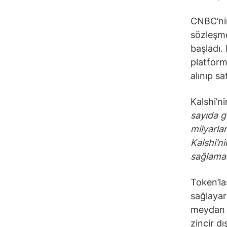
CNBC’nin
sözleşme
başladı.
platform
alınıp sat
Kalshi’n
sayıda g
milyarlar
Kalshi’ni
sağlamakl
Token’la
sağlayar
meydan o
zincir dı