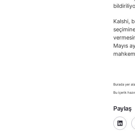
bildiriliyo
Kalshi, 
seçimine
vermesin
Mayıs ay
mahkemen
Burada yer ala
Bu içerik hazı
Paylaş