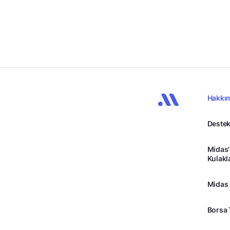
Hakkı
Destek
Midas'
Kulakl
Midas
Borsa 