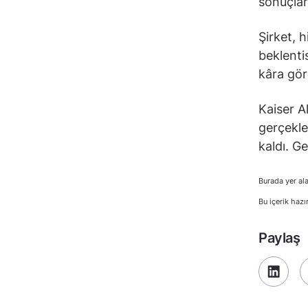
sonuçları
Şirket, h
beklenti
kâra gör
Kaiser A
gerçekle
kaldı. G
Burada yer ala
Bu içerik hazı
Paylaş