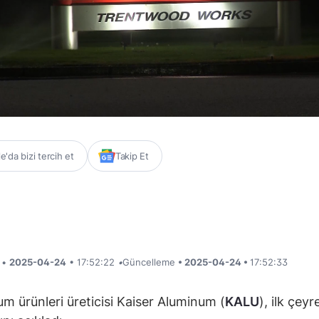
'da bizi tercih et
Takip Et
i •
2025-04-24
• 17:52:22
•
Güncelleme
• 2025-04-24 •
17:52:33
m ürünleri üreticisi Kaiser Aluminum (
KALU
), ilk çeyr