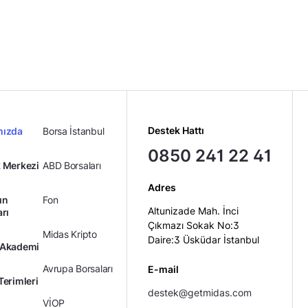
Midas Sorumluluk Beyanı
Destek Hattı
mızda
Borsa İstanbul
0850 241 22 41
 Merkezi
ABD Borsaları
Adres
ın
Fon
Altunizade Mah. İnci
arı
Çıkmazı Sokak No:3
Midas Kripto
Daire:3 Üsküdar İstanbul
 Akademi
Avrupa Borsaları
E-mail
Terimleri
destek@getmidas.com
VİOP