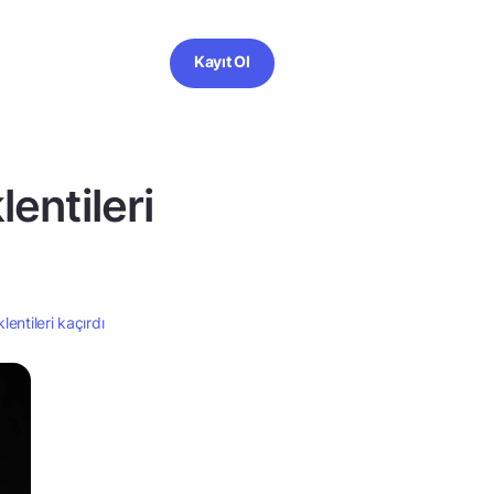
Kayıt Ol
entileri
lentileri kaçırdı