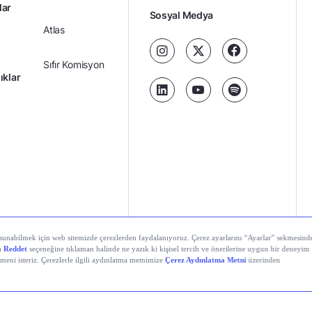
lar
Sosyal Medya
Atlas
Sıfır Komisyon
ıklar
Kredili Yatırım
Ücretler
Kariyer
Kişisel
al Teknolojiler A.Ş. Tüm hakları saklıdır.
Gizlilik
Verilerin
Politikası
Korunması