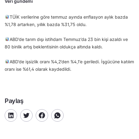
Veri gündemi
TÜİK verilerine göre temmuz ayında enflasyon aylık bazda
%1,78 artarken, yıllık bazda %31,75 oldu.
ABD’de tarım dışı istihdam Temmuz’da 23 bin kişi azaldı ve
80 binlik artış beklentisinin oldukça altında kaldı.
ABD’de işsizlik oranı %4,2’den %4,1’e geriledi. İşgücüne katılım
oranı ise %61,4 olarak kaydedildi.
Paylaş