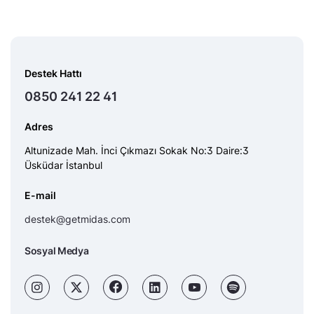
Destek Hattı
0850 241 22 41
Adres
Altunizade Mah. İnci Çıkmazı Sokak No:3 Daire:3
Üsküdar İstanbul
E-mail
destek@getmidas.com
Sosyal Medya