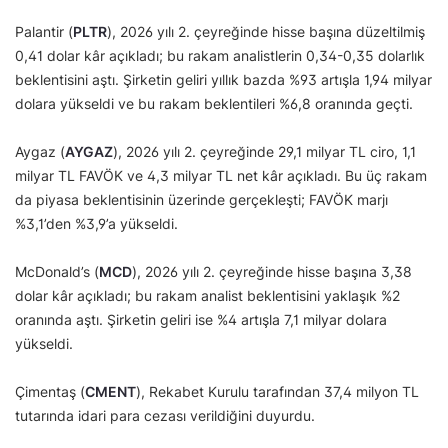
Palantir (
PLTR
), 2026 yılı 2. çeyreğinde hisse başına düzeltilmiş
0,41 dolar kâr açıkladı; bu rakam analistlerin 0,34-0,35 dolarlık
beklentisini aştı. Şirketin geliri yıllık bazda %93 artışla 1,94 milyar
dolara yükseldi ve bu rakam beklentileri %6,8 oranında geçti.
Aygaz (
AYGAZ
), 2026 yılı 2. çeyreğinde 29,1 milyar TL ciro, 1,1
milyar TL FAVÖK ve 4,3 milyar TL net kâr açıkladı. Bu üç rakam
da piyasa beklentisinin üzerinde gerçekleşti; FAVÖK marjı
%3,1’den %3,9’a yükseldi.
McDonald’s (
MCD
), 2026 yılı 2. çeyreğinde hisse başına 3,38
dolar kâr açıkladı; bu rakam analist beklentisini yaklaşık %2
oranında aştı. Şirketin geliri ise %4 artışla 7,1 milyar dolara
yükseldi.
Çimentaş (
CMENT
), Rekabet Kurulu tarafından 37,4 milyon TL
tutarında idari para cezası verildiğini duyurdu.