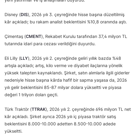
Disney (
DIS
), 2026 yılı 3. çeyreğinde hisse başına düzeltilmiş
kâr açıkladı; bu rakam analist beklentisini %10,8 oranında aştı.
Çimentaş (
CMENT
), Rekabet Kurulu tarafından 37,4 milyon TL
tutarında idari para cezası verildiğini duyurdu.
Eli Lilly (
LLY
), 2026 yılı 2. çeyreğinde geliri yıllık bazda %48
artışla açıkladı; artış, kilo verme ve diyabet ilaçlarına yönelik
yüksek talepten kaynaklandı. Şirket, satın alımlarla ilgili giderler
nedeniyle hisse başına kârda hafif bir sapma yaşasa da, 2026
yılı gelir beklentisini 85-87 milyar dolara yükseltti ve piyasa
değeri 1 trilyon doları geçti.
Türk Traktör (
TTRAK
), 2026 yılı 2. çeyreğinde 696 milyon TL net
kâr açıkladı. Şirket ayrıca 2026 yılı iç piyasa traktör satış
beklentisini 8.000-10.000 adetten 8.500-10.000 adede
yükseltti.