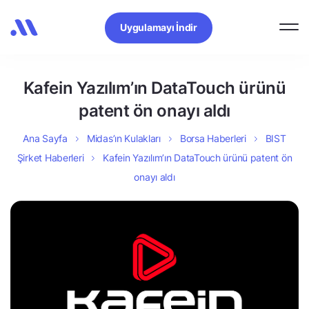
Uygulamayı İndir
Kafein Yazılım’ın DataTouch ürünü
patent ön onayı aldı
Ana Sayfa
Midas’ın Kulakları
Borsa Haberleri
BIST
Şirket Haberleri
Kafein Yazılım’ın DataTouch ürünü patent ön
onayı aldı