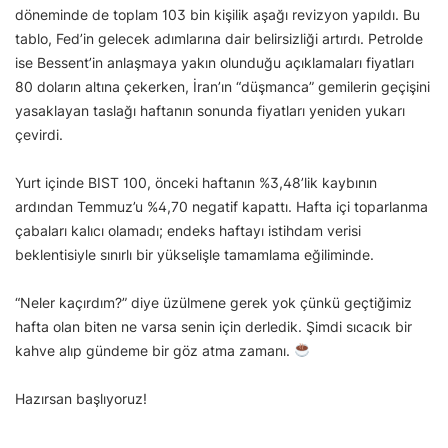
döneminde de toplam 103 bin kişilik aşağı revizyon yapıldı. Bu
tablo, Fed’in gelecek adımlarına dair belirsizliği artırdı. Petrolde
ise Bessent’in anlaşmaya yakın olunduğu açıklamaları fiyatları
80 doların altına çekerken, İran’ın “düşmanca” gemilerin geçişini
yasaklayan taslağı haftanın sonunda fiyatları yeniden yukarı
çevirdi.
Yurt içinde BIST 100, önceki haftanın %3,48’lik kaybının
ardından Temmuz’u %4,70 negatif kapattı. Hafta içi toparlanma
çabaları kalıcı olamadı; endeks haftayı istihdam verisi
beklentisiyle sınırlı bir yükselişle tamamlama eğiliminde.
“Neler kaçırdım?” diye üzülmene gerek yok çünkü geçtiğimiz
hafta olan biten ne varsa senin için derledik. Şimdi sıcacık bir
kahve alıp gündeme bir göz atma zamanı.
Hazırsan başlıyoruz!