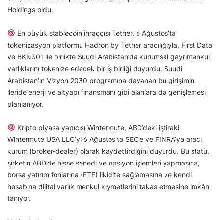
Holdings oldu.
En büyük stablecoin ihraççısı Tether, 6 Ağustos’ta
tokenizasyon platformu Hadron by Tether aracılığıyla, First Data
ve BKN301 ile birlikte Suudi Arabistan’da kurumsal gayrimenkul
varlıklarını tokenize edecek bir iş birliği duyurdu. Suudi
Arabistan’ın Vizyon 2030 programına dayanan bu girişimin
ileride enerji ve altyapı finansmanı gibi alanlara da genişlemesi
planlanıyor.
Kripto piyasa yapıcısı Wintermute, ABD’deki iştiraki
Wintermute USA LLC’yi 6 Ağustos’ta SEC’e ve FINRA’ya aracı
kurum (broker-dealer) olarak kaydettirdiğini duyurdu. Bu statü,
şirketin ABD’de hisse senedi ve opsiyon işlemleri yapmasına,
borsa yatırım fonlarına (ETF) likidite sağlamasına ve kendi
hesabına dijital varlık menkul kıymetlerini takas etmesine imkân
tanıyor.