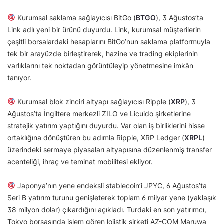
Kurumsal saklama sağlayıcısı BitGo (
BTGO
), 3 Ağustos’ta
Link adlı yeni bir ürünü duyurdu. Link, kurumsal müşterilerin
çeşitli borsalardaki hesaplarını BitGo’nun saklama platformuyla
tek bir arayüzde birleştirerek, hazine ve trading ekiplerinin
varlıklarını tek noktadan görüntüleyip yönetmesine imkân
tanıyor.
Kurumsal blok zinciri altyapı sağlayıcısı Ripple (
XRP
), 3
Ağustos’ta İngiltere merkezli ZILO ve Licuido şirketlerine
stratejik yatırım yaptığını duyurdu. Var olan iş birliklerini hisse
ortaklığına dönüştüren bu adımla Ripple, XRP Ledger (
XRPL
)
üzerindeki sermaye piyasaları altyapısına düzenlenmiş transfer
acenteliği, ihraç ve teminat mobilitesi ekliyor.
Japonya’nın yene endeksli stablecoin’i JPYC, 6 Ağustos’ta
Seri B yatırım turunu genişleterek toplam 6 milyar yene (yaklaşık
38 milyon dolar) çıkardığını açıkladı. Turdaki en son yatırımcı,
Tokyo borsasında işlem gören lojistik şirketi AZ-COM Maruwa