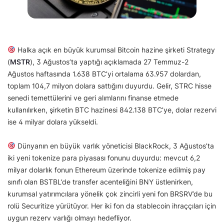
Halka açık en büyük kurumsal Bitcoin hazine şirketi Strategy
(
MSTR
), 3 Ağustos’ta yaptığı açıklamada 27 Temmuz-2
Ağustos haftasında 1.638 BTC’yi ortalama 63.957 dolardan,
toplam 104,7 milyon dolara sattığını duyurdu. Gelir, STRC hisse
senedi temettülerini ve geri alımlarını finanse etmede
kullanılırken, şirketin BTC hazinesi 842.138 BTC’ye, dolar rezervi
ise 4 milyar dolara yükseldi.
Dünyanın en büyük varlık yöneticisi BlackRock, 3 Ağustos’ta
iki yeni tokenize para piyasası fonunu duyurdu: mevcut 6,2
milyar dolarlık fonun Ethereum üzerinde tokenize edilmiş pay
sınıfı olan BSTBL’de transfer acenteliğini BNY üstlenirken,
kurumsal yatırımcılara yönelik çok zincirli yeni fon BRSRV’de bu
rolü Securitize yürütüyor. Her iki fon da stablecoin ihraççıları için
uygun rezerv varlığı olmayı hedefliyor.