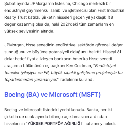
Şubat ayında JPMorgan’ın listesine, Chicago merkezli bir
endüstriyel gayrimenkul sahibi ve işletmecisi olan First Industrial
Realty Trust katıldı. Şirketin hisseleri geçen yıl yaklaşık %8
değer kazanmış olsa da, hâlâ 2021’deki tüm zamanların en
yüksek seviyesinin altında.
JPMorgan, hisse senedinin endüstriyel sektörde göreceli değer
sunduğunu ve büyüme potansiyeli olduğunu belirtti. Hisseyi 61
dolar hedef fiyatla izleyen bankanın Amerika hisse senedi
araştırma bölümünün eş başkanı Ken Goldman, “
Endüstriyel
temeller iyileşiyor ve FR, büyük ölçekli geliştirme projeleriyle bu
toparlanmadan yararlanıyor.
” ifadelerini kullandı.
Boeing (BA) ve Microsoft (MSFT)
Boeing ve Microsoft listedeki yerini korudu. Banka, her iki
şirketin de ocak ayında bilanço açıklamasının ardından
hisselerinin “
YÜKSEK PORTFÖY AĞIRLIĞI
” notlarını yineledi.