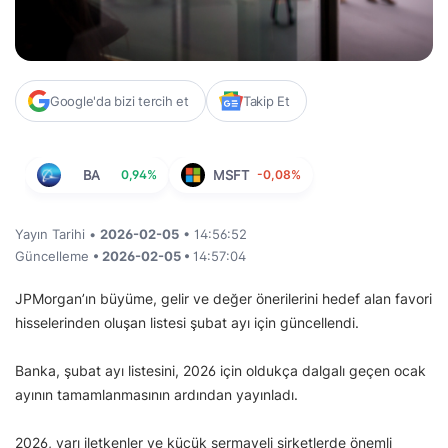
Google'da bizi tercih et
Takip Et
BA
0,94%
MSFT
-0,08%
Yayın Tarihi •
2026-02-05
• 14:56:52
Güncelleme
• 2026-02-05 •
14:57:04
JPMorgan’ın büyüme, gelir ve değer önerilerini hedef alan favori
hisselerinden oluşan listesi şubat ayı için güncellendi.
Banka, şubat ayı listesini, 2026 için oldukça dalgalı geçen ocak
ayının tamamlanmasının ardından yayınladı.
2026, yarı iletkenler ve küçük sermayeli şirketlerde önemli