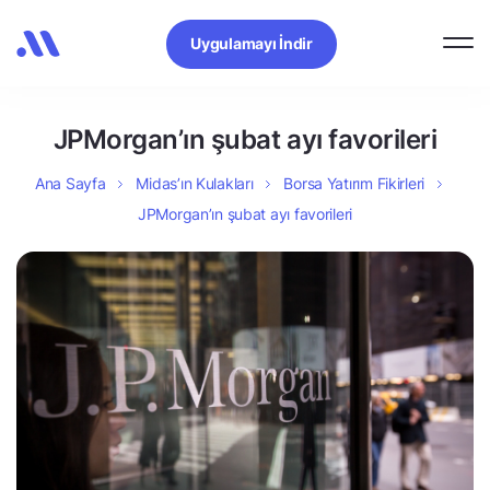
Uygulamayı İndir
JPMorgan’ın şubat ayı favorileri
Ana Sayfa
Midas’ın Kulakları
Borsa Yatırım Fikirleri
JPMorgan’ın şubat ayı favorileri