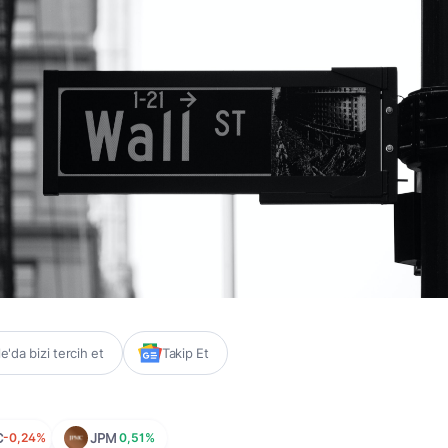
'da bizi tercih et
Takip Et
C
-0,24%
JPM
0,51%