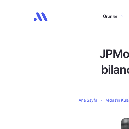
Ürünler
JPMor
bilan
Ana Sayfa
Midas’ın Kula