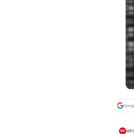
Google
WF