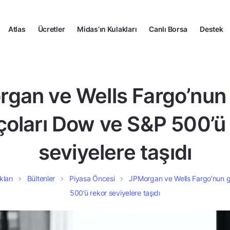
Atlas
Ücretler
Midas’ın Kulakları
Canlı Borsa
Destek
gan ve Wells Fargo’nun
çoları Dow ve S&P 500’ü
seviyelere taşıdı
kları
Bültenler
Piyasa Öncesi
JPMorgan ve Wells Fargo’nun g
500’ü rekor seviyelere taşıdı