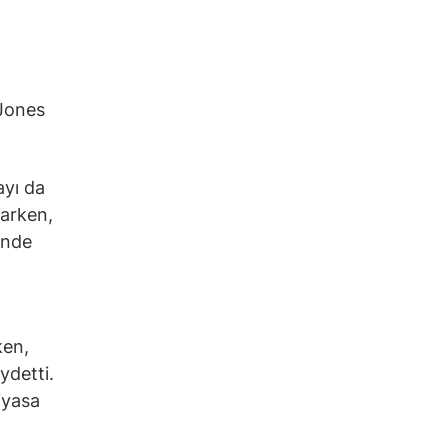
Jones
ayı da
arken,
inde
ken,
ydetti.
iyasa