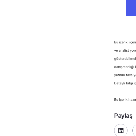
Bu içerik, içe
ve analist yor
gösterebilmekt
danışmanlığı k
yatırım tavsiy
Detaylı bilgi i
Bu içerik hazı
Paylaş