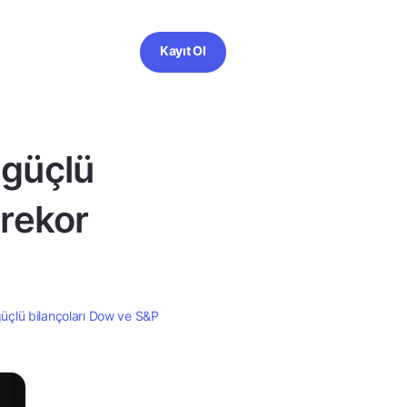
Kayıt Ol
 güçlü
 rekor
üçlü bilançoları Dow ve S&P