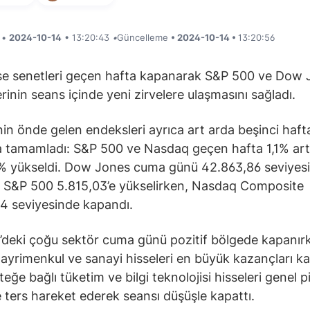
i •
2024-10-14
• 13:20:43
•
Güncelleme
• 2024-10-14 •
13:20:56
se senetleri geçen hafta kapanarak S&P 500 ve Dow 
rinin seans içinde yeni zirvelere ulaşmasını sağladı.
n önde gelen endeksleri ayrıca art arda beşinci haft
 tamamladı: S&P 500 ve Nasdaq geçen hafta 1,1% art
% yükseldi. Dow Jones cuma günü 42.863,86 seviyes
 S&P 500 5.815,03’e yükselirken, Nasdaq Composite
4 seviyesinde kapandı.
deki çoğu sektör cuma günü pozitif bölgede kapanır
gayrimenkul ve sanayi hisseleri en büyük kazançları ka
eğe bağlı tüketim ve bilgi teknolojisi hisseleri genel p
e ters hareket ederek seansı düşüşle kapattı.