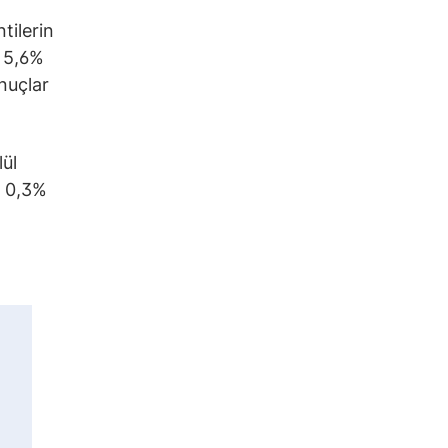
tilerin
 5,6%
nuçlar
lül
a 0,3%