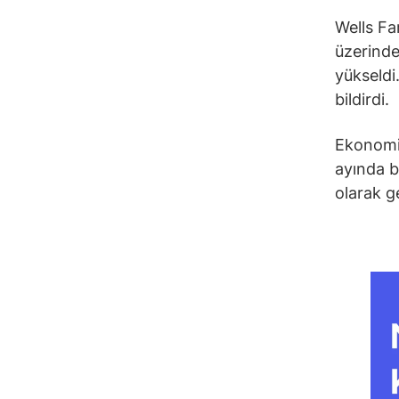
Wells Fa
üzerinde
yükseld
bildirdi.
Ekonomik
ayında b
olarak g