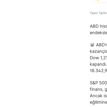
Yayın Tarih
ABD his
endeksle
ABD’ni
kazançla
Dow 1,2
kapandı.
18.342,9
S&P 500’
finans, 
Ancak ist
eğilimin