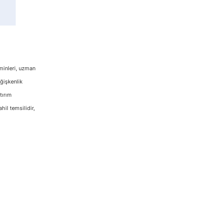
hminleri, uzman
eğişkenlik
tırım
hil temsilidir,