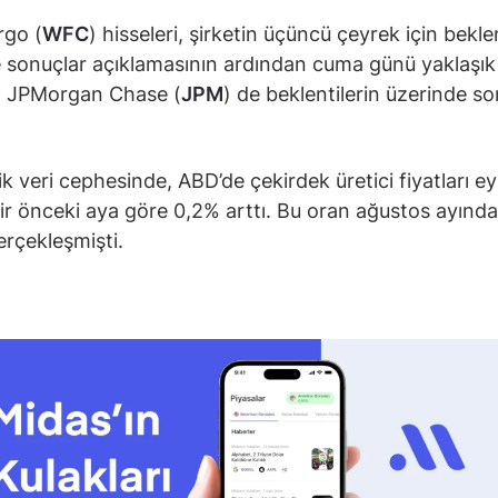
rgo (
WFC
) hisseleri, şirketin üçüncü çeyrek için beklen
 sonuçlar açıklamasının ardından cuma günü yaklaşık
i. JPMorgan Chase (
JPM
) de beklentilerin üzerinde so
 veri cephesinde, ABD’de çekirdek üretici fiyatları ey
ir önceki aya göre 0,2% arttı. Bu oran ağustos ayınd
erçekleşmişti.