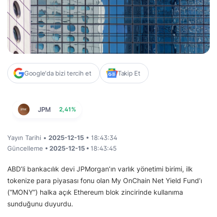
Google'da bizi tercih et
Takip Et
JPM
2,41%
Yayın Tarihi •
2025-12-15
• 18:43:34
Güncelleme
• 2025-12-15 •
18:43:45
ABD’li bankacılık devi JPMorgan’ın varlık yönetimi birimi, ilk
tokenize para piyasası fonu olan My OnChain Net Yield Fund’ı
(“MONY”) halka açık Ethereum blok zincirinde kullanıma
sunduğunu duyurdu.