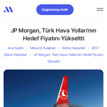
Uygulamayı İndir
JP Morgan, Türk Hava Yolları’nın
Hedef Fiyatını Yükseltti
Ana Sayfa
Midas’ın Kulakları
Borsa Haberleri
BIST
Şirket Haberleri
JP Morgan, Türk Hava Yolları’nın Hedef Fiyatını
Yükseltti