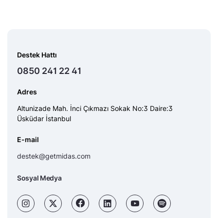
Destek Hattı
0850 241 22 41
Adres
Altunizade Mah. İnci Çıkmazı Sokak No:3 Daire:3
Üsküdar İstanbul
E-mail
destek@getmidas.com
Sosyal Medya