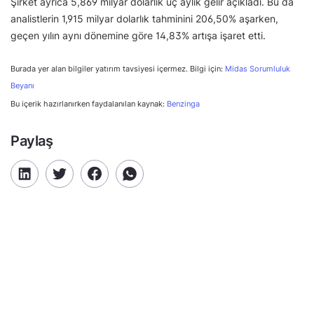
Şirket ayrıca 5,869 milyar dolarlık üç aylık gelir açıkladı. Bu da
analistlerin 1,915 milyar dolarlık tahminini 206,50% aşarken,
geçen yılın aynı dönemine göre 14,83% artışa işaret etti.
Burada yer alan bilgiler yatırım tavsiyesi içermez. Bilgi için:
Midas Sorumluluk
Beyanı
Bu içerik hazırlanırken faydalanılan kaynak:
Benzinga
Paylaş