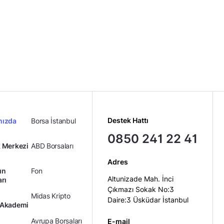
Destek Hattı
mızda
Borsa İstanbul
0850 241 22 41
 Merkezi
ABD Borsaları
Adres
ın
Fon
Altunizade Mah. İnci
arı
Çıkmazı Sokak No:3
Midas Kripto
Daire:3 Üsküdar İstanbul
 Akademi
Avrupa Borsaları
E-mail