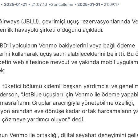
i •
2025-01-21
• 21:09:13
•
Güncelleme
• 2025-01-21 •
21:09:17
Airways (JBLU), çevrimiçi uçuş rezervasyonlarında 
en ilk havayolu şirketi olduğunu açıkladı.
ABD’li yolcuların Venmo bakiyelerini veya bağlı ödeme
ini kullanarak uçuş satın alabileceklerini belirtti. Bu ö
ketin web sitesinde mevcut ve yakında mobil uygula
k.
n tüketici bölümü kıdemli başkan yardımcısı ve genel
erson, “JetBlue uçuşları için Venmo ile ödeme yapab
masraflarını Gruplar aracılığıyla yönetebilme özelliği,
yon anından eve dönüşe kadar ortak harcamaların ya
ı çözmeye yardımcı oluyor.” dedi.
nun Venmo ile ortaklığı, dijital seyahat deneyimini geli