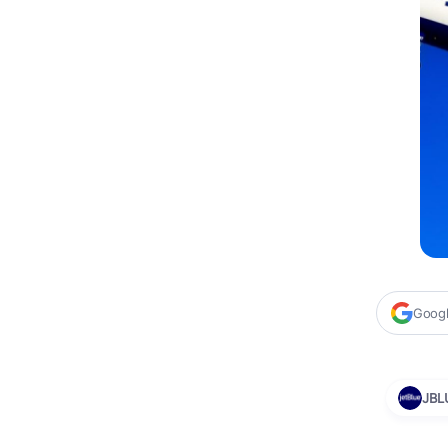
Google
JBL