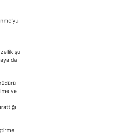
Venmo’yu
zellik şu
maya da
 müdürü
ilme ve
rattığı
ştirme