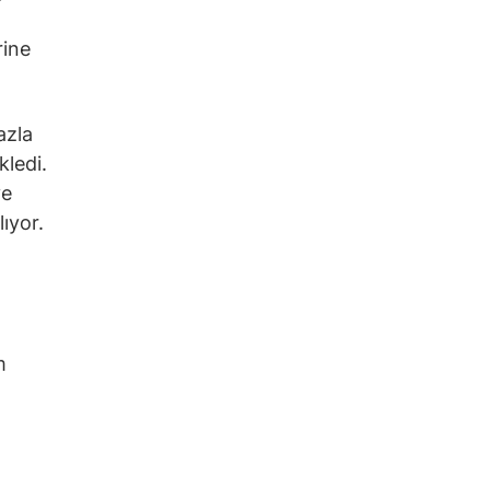
rine
azla
kledi.
ve
ıyor.
m