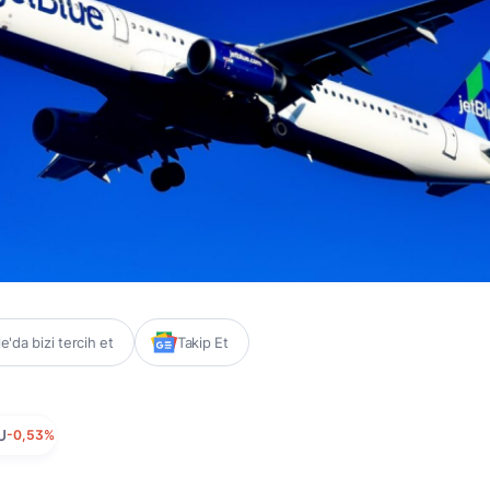
'da bizi tercih et
Takip Et
U
-0,53%