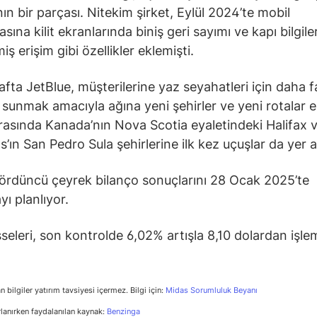
nın bir parçası. Nitekim şirket, Eylül 2024’te mobil
ına kilit ekranlarında biniş geri sayımı ve kapı bilgile
lmiş erişim gibi özellikler eklemişti.
fta JetBlue, müşterilerine yaz seyahatleri için daha f
sunmak amacıyla ağına yeni şehirler ve yeni rotalar e
rasında Kanada’nın Nova Scotia eyaletindeki Halifax 
’ın San Pedro Sula şehirlerine ilk kez uçuşlar da yer al
dördüncü çeyrek bilanço sonuçlarını 28 Ocak 2025’te
yı planlıyor.
seleri, son kontrolde 6,02% artışla 8,10 dolardan işle
n bilgiler yatırım tavsiyesi içermez. Bilgi için:
Midas Sorumluluk Beyanı
rlanırken faydalanılan kaynak:
Benzinga