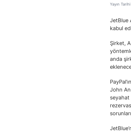
Yayın Tarih
JetBlue 
kabul ed
Şirket, 
yöntemler
anda şir
eklenece
PayPal’ı
John And
seyahat 
rezervas
sorunlar
JetBlue’