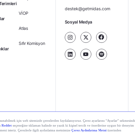
Terimleri
destek@getmidas.com
VİOP
lar
Sosyal Medya
Atlas
Sıfır Komisyon
ıklar
Kredili Yatırım
Ücretler
Kariyer
Kişisel
al Teknolojiler A.Ş. Tüm hakları saklıdır.
Gizlilik
Verilerin