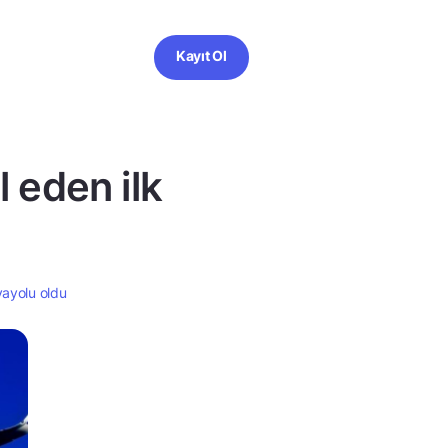
Kayıt Ol
 eden ilk
vayolu oldu