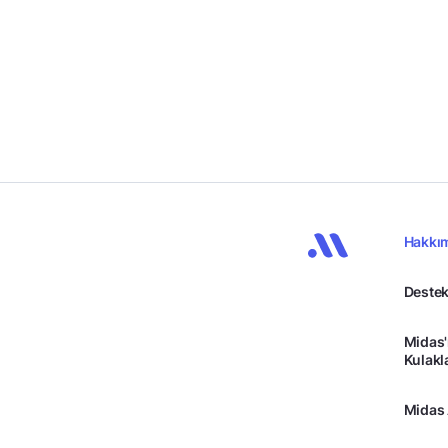
Hakkı
Destek
Midas'
Kulakl
Midas