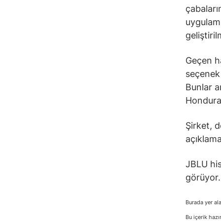
çabaları
uygulamas
geliştiri
Geçen ha
seçenek 
Bunlar a
Honduras
Şirket, 
açıklama
JBLU his
görüyor.
Burada yer ala
Bu içerik hazı