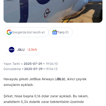
Google'da bizi tercih et
Takip Et
JBLU
-2,34%
Yayın Tarihi •
2025-07-29
• 19:04:10
Güncelleme
• 2025-07-29 •
19:04:13
Havayolu şirketi JetBlue Airways (
JBLU
), ikinci çeyrek
sonuçlarını açıkladı.
Şirket, hisse başına 0,16 dolar zarar açıkladı. Bu rakam,
analistlerin 0,34 dolarlık zarar beklentisinin üzerinde