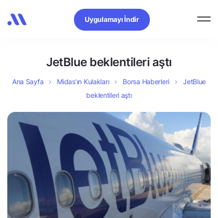
Uygulamayı İndir
JetBlue beklentileri aştı
Ana Sayfa
Midas’ın Kulakları
Borsa Haberleri
JetBlue
beklentileri aştı