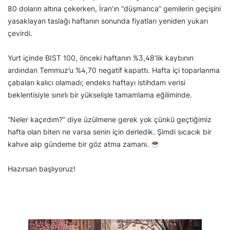
80 doların altına çekerken, İran’ın “düşmanca” gemilerin geçişini
yasaklayan taslağı haftanın sonunda fiyatları yeniden yukarı
çevirdi.
Yurt içinde BIST 100, önceki haftanın %3,48’lik kaybının
ardından Temmuz’u %4,70 negatif kapattı. Hafta içi toparlanma
çabaları kalıcı olamadı; endeks haftayı istihdam verisi
beklentisiyle sınırlı bir yükselişle tamamlama eğiliminde.
“Neler kaçırdım?” diye üzülmene gerek yok çünkü geçtiğimiz
hafta olan biten ne varsa senin için derledik. Şimdi sıcacık bir
kahve alıp gündeme bir göz atma zamanı.
Hazırsan başlıyoruz!