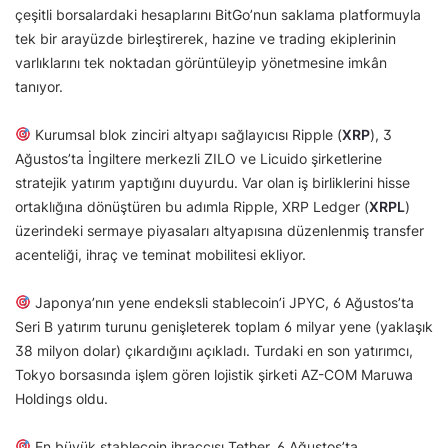
çeşitli borsalardaki hesaplarını BitGo’nun saklama platformuyla
tek bir arayüzde birleştirerek, hazine ve trading ekiplerinin
varlıklarını tek noktadan görüntüleyip yönetmesine imkân
tanıyor.
Kurumsal blok zinciri altyapı sağlayıcısı Ripple (
XRP
), 3
Ağustos’ta İngiltere merkezli ZILO ve Licuido şirketlerine
stratejik yatırım yaptığını duyurdu. Var olan iş birliklerini hisse
ortaklığına dönüştüren bu adımla Ripple, XRP Ledger (
XRPL
)
üzerindeki sermaye piyasaları altyapısına düzenlenmiş transfer
acenteliği, ihraç ve teminat mobilitesi ekliyor.
Japonya’nın yene endeksli stablecoin’i JPYC, 6 Ağustos’ta
Seri B yatırım turunu genişleterek toplam 6 milyar yene (yaklaşık
38 milyon dolar) çıkardığını açıkladı. Turdaki en son yatırımcı,
Tokyo borsasında işlem gören lojistik şirketi AZ-COM Maruwa
Holdings oldu.
En büyük stablecoin ihraççısı Tether, 6 Ağustos’ta