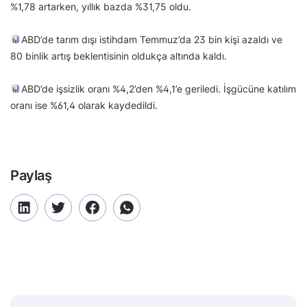
%1,78 artarken, yıllık bazda %31,75 oldu.
ABD’de tarım dışı istihdam Temmuz’da 23 bin kişi azaldı ve
80 binlik artış beklentisinin oldukça altında kaldı.
ABD’de işsizlik oranı %4,2’den %4,1’e geriledi. İşgücüne katılım
oranı ise %61,4 olarak kaydedildi.
Paylaş