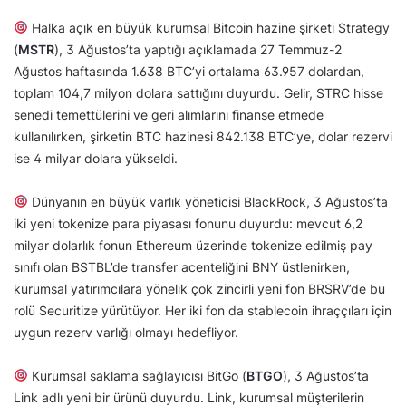
Halka açık en büyük kurumsal Bitcoin hazine şirketi Strategy
(
MSTR
), 3 Ağustos’ta yaptığı açıklamada 27 Temmuz-2
Ağustos haftasında 1.638 BTC’yi ortalama 63.957 dolardan,
toplam 104,7 milyon dolara sattığını duyurdu. Gelir, STRC hisse
senedi temettülerini ve geri alımlarını finanse etmede
kullanılırken, şirketin BTC hazinesi 842.138 BTC’ye, dolar rezervi
ise 4 milyar dolara yükseldi.
Dünyanın en büyük varlık yöneticisi BlackRock, 3 Ağustos’ta
iki yeni tokenize para piyasası fonunu duyurdu: mevcut 6,2
milyar dolarlık fonun Ethereum üzerinde tokenize edilmiş pay
sınıfı olan BSTBL’de transfer acenteliğini BNY üstlenirken,
kurumsal yatırımcılara yönelik çok zincirli yeni fon BRSRV’de bu
rolü Securitize yürütüyor. Her iki fon da stablecoin ihraççıları için
uygun rezerv varlığı olmayı hedefliyor.
Kurumsal saklama sağlayıcısı BitGo (
BTGO
), 3 Ağustos’ta
Link adlı yeni bir ürünü duyurdu. Link, kurumsal müşterilerin