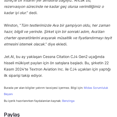
süreçte bir insanın yer almasına bağlıyız. Ancak bu,
rezervasyon sürecinde ne kadar geç olursa verimliliğimiz o
kadar iyi olur.
” dedi.
Winston, “
Tüm testlerimizde Ava bir şampiyon oldu, her zaman
hazır, bilgili ve yerinde. Şirket için bir sonraki adım, Ava’dan
charter operatörlerini arayarak müsaitlik ve fiyatlandırmayı teyit
etmesini istemek olacak
.” diye ekledi.
Jet.AI, bu ay yaklaşan Cessna Citation CJ4 Gen2 uçağında
hisseli mülkiyet payları için ön satışlara başladı. Bu, şirketin 22
Kasım 2024’te Textron Aviation Inc. ile CJ4 uçakları için yaptığı
ilk siparişi takip ediyor.
Burada yer alan bilgiler yatırım tavsiyesi içermez. Bilgi için:
Midas Sorumluluk
Beyanı
Bu içerik hazırlanırken faydalanılan kaynak:
Benzinga
Paylaş