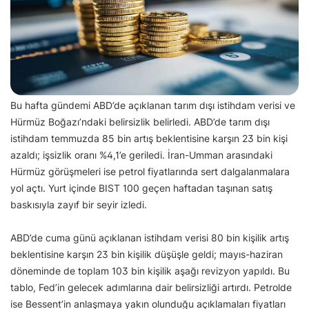
Bu hafta gündemi ABD’de açıklanan tarım dışı istihdam verisi ve
Hürmüz Boğazı’ndaki belirsizlik belirledi. ABD’de tarım dışı
istihdam temmuzda 85 bin artış beklentisine karşın 23 bin kişi
azaldı; işsizlik oranı %4,1’e geriledi. İran-Umman arasındaki
Hürmüz görüşmeleri ise petrol fiyatlarında sert dalgalanmalara
yol açtı. Yurt içinde BIST 100 geçen haftadan taşınan satış
baskısıyla zayıf bir seyir izledi.
ABD’de cuma günü açıklanan istihdam verisi 80 bin kişilik artış
beklentisine karşın 23 bin kişilik düşüşle geldi; mayıs-haziran
döneminde de toplam 103 bin kişilik aşağı revizyon yapıldı. Bu
tablo, Fed’in gelecek adımlarına dair belirsizliği artırdı. Petrolde
ise Bessent’in anlaşmaya yakın olunduğu açıklamaları fiyatları