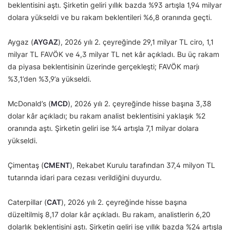
beklentisini aştı. Şirketin geliri yıllık bazda %93 artışla 1,94 milyar
dolara yükseldi ve bu rakam beklentileri %6,8 oranında geçti.
Aygaz (
AYGAZ
), 2026 yılı 2. çeyreğinde 29,1 milyar TL ciro, 1,1
milyar TL FAVÖK ve 4,3 milyar TL net kâr açıkladı. Bu üç rakam
da piyasa beklentisinin üzerinde gerçekleşti; FAVÖK marjı
%3,1’den %3,9’a yükseldi.
McDonald’s (
MCD
), 2026 yılı 2. çeyreğinde hisse başına 3,38
dolar kâr açıkladı; bu rakam analist beklentisini yaklaşık %2
oranında aştı. Şirketin geliri ise %4 artışla 7,1 milyar dolara
yükseldi.
Çimentaş (
CMENT
), Rekabet Kurulu tarafından 37,4 milyon TL
tutarında idari para cezası verildiğini duyurdu.
Caterpillar (
CAT
), 2026 yılı 2. çeyreğinde hisse başına
düzeltilmiş 8,17 dolar kâr açıkladı. Bu rakam, analistlerin 6,20
dolarlık beklentisini aştı. Şirketin geliri ise yıllık bazda %24 artışla