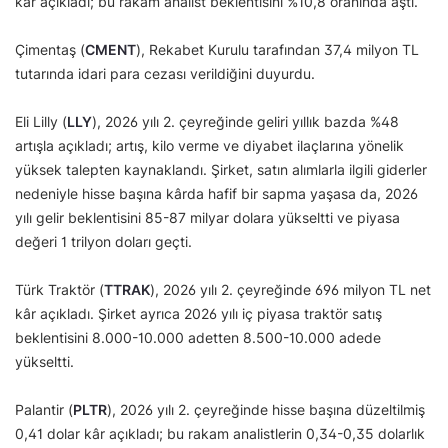
kâr açıkladı; bu rakam analist beklentisini %10,8 oranında aştı.
Çimentaş (
CMENT
), Rekabet Kurulu tarafından 37,4 milyon TL
tutarında idari para cezası verildiğini duyurdu.
Eli Lilly (
LLY
), 2026 yılı 2. çeyreğinde geliri yıllık bazda %48
artışla açıkladı; artış, kilo verme ve diyabet ilaçlarına yönelik
yüksek talepten kaynaklandı. Şirket, satın alımlarla ilgili giderler
nedeniyle hisse başına kârda hafif bir sapma yaşasa da, 2026
yılı gelir beklentisini 85-87 milyar dolara yükseltti ve piyasa
değeri 1 trilyon doları geçti.
Türk Traktör (
TTRAK
), 2026 yılı 2. çeyreğinde 696 milyon TL net
kâr açıkladı. Şirket ayrıca 2026 yılı iç piyasa traktör satış
beklentisini 8.000-10.000 adetten 8.500-10.000 adede
yükseltti.
Palantir (
PLTR
), 2026 yılı 2. çeyreğinde hisse başına düzeltilmiş
0,41 dolar kâr açıkladı; bu rakam analistlerin 0,34-0,35 dolarlık