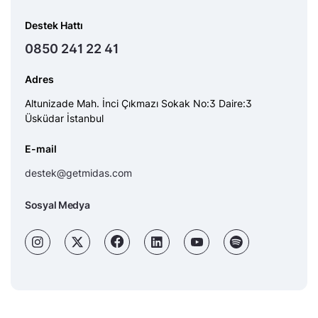
Destek Hattı
0850 241 22 41
Adres
Altunizade Mah. İnci Çıkmazı Sokak No:3 Daire:3
Üsküdar İstanbul
E-mail
destek@getmidas.com
Sosyal Medya