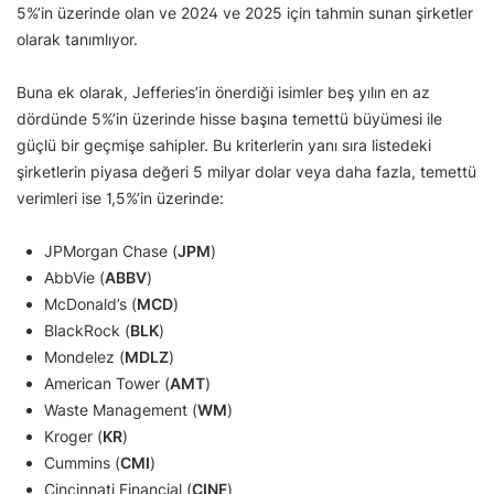
5%’in üzerinde olan ve 2024 ve 2025 için tahmin sunan şirketler
olarak tanımlıyor.
Buna ek olarak, Jefferies’in önerdiği isimler beş yılın en az
dördünde 5%’in üzerinde hisse başına temettü büyümesi ile
güçlü bir geçmişe sahipler. Bu kriterlerin yanı sıra listedeki
şirketlerin piyasa değeri 5 milyar dolar veya daha fazla, temettü
verimleri ise 1,5%’in üzerinde:
JPMorgan Chase (
JPM
)
AbbVie (
ABBV
)
McDonald’s (
MCD
)
BlackRock (
BLK
)
Mondelez (
MDLZ
)
American Tower (
AMT
)
Waste Management (
WM
)
Kroger (
KR
)
Cummins (
CMI
)
Cincinnati Financial (
CINF
)