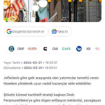
Google'da bizi tercih et
Takip Et
CINF
-0,92%
CMI
2,44%
KR
-1,57%
Yayın Tarihi •
2024-03-21
• 18:59:37
Güncelleme
• 2024-03-21 •
18:59:51
Jefferies’e göre gelir arayışında olan yatırımcılar temettü veren
hisselere yönelerek uzun vadeli kazançlar elde edebilirler.
Şirketin küresel kantitatif strateji başkanı Desh
Peramunetilleke’ye göre düşen enflasyon beklentisi, yavaşlayan