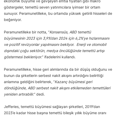
ekonomik büyüme ve gevşeyen emtia fiyatları gibi makro
göstergeler, temettü seven yatırımcılara iyimser bir ortam
sunuyor. Peramunetilleke, bu ortamda yüksek getirili hisseleri de
beğeniyor.
Peramunetilleke bir notta, “
Konsensüs, ABD temettü
büyümesinin 2023 için 3,9%’dan 2024 için 6,2%’ye hızlanmasını
ve pozitif revizyonlar yapılmasını bekliyor. Enerji ve otomobil
dışındaki çoğu sektörün, medya öncülüğünde temettü artışı
göstermesi bekleniyor
.” ifadelerini kullandı.
Peramunetilleke, hisse geri alımlarında da bir düşüş olduğunu ve
bunun da şirketlerin serbest nakit akışını artırdığını belirttiği
anlamına geldiğini belirterek, “
Kazanç büyümesi geri
döndüğünde, ABD serbest nakit akışını etkilemeden temettüleri
yeniden artırabilir.
” dedi.
Jefferies, temettü büyümesi sağlayan şirketleri, 2019’dan
2023’e kadar hisse başına temettü bileşik yıllık büyüme oranı