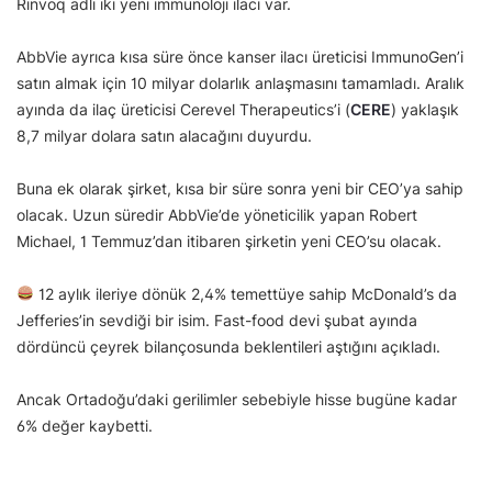
Rinvoq adlı iki yeni immünoloji ilacı var.
AbbVie ayrıca kısa süre önce kanser ilacı üreticisi ImmunoGen’i
satın almak için 10 milyar dolarlık anlaşmasını tamamladı. Aralık
ayında da ilaç üreticisi Cerevel Therapeutics’i (
CERE
) yaklaşık
8,7 milyar dolara satın alacağını duyurdu.
Buna ek olarak şirket, kısa bir süre sonra yeni bir CEO’ya sahip
olacak. Uzun süredir AbbVie’de yöneticilik yapan Robert
Michael, 1 Temmuz’dan itibaren şirketin yeni CEO’su olacak.
12 aylık ileriye dönük 2,4% temettüye sahip McDonald’s da
Jefferies’in sevdiği bir isim. Fast-food devi şubat ayında
dördüncü çeyrek bilançosunda beklentileri aştığını açıkladı.
Ancak Ortadoğu’daki gerilimler sebebiyle hisse bugüne kadar
6% değer kaybetti.