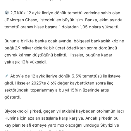
2,3%’lük 12 aylık ileriye dönük temettü verimine sahip olan
JPMorgan Chase, listedeki en büyük isim. Banka, ekim ayında
temettü oranını hisse başına 1 dolardan 1,05 dolara yükseltti.
Bununla birlikte banka ocak ayında, bölgesel bankacılık krizine
bağlı 2,9 milyar dolarlık bir ücret ödedikten sonra dördüncü
çeyrek kârının düştüğünü belirtti. Hisseler, bugüne kadar
yaklaşık 13% yükseldi.
AbbVie de 12 aylık ileriye dönük 3,5% temettüsü ile listeye
girdi. Hisseler 2023’te 6,6% değer kaybettikten sonra ilaç
sektöründeki toparlanmayla bu yıl 15%’in üzerinde artış
gösterdi.
Biyoteknoloji şirketi, geçen yıl etkisini kaybeden otoimmün ilacı
Humina için azalan satışlarla karşı karşıya. Ancak şirketin bu
kayıpları telafi etmeye yardımcı olacağını umduğu Skyrizi ve