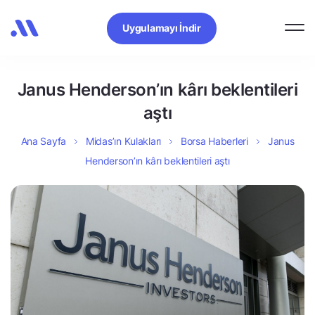
Uygulamayı İndir
Janus Henderson’ın kârı beklentileri
aştı
Ana Sayfa
Midas’ın Kulakları
Borsa Haberleri
Janus
Henderson’ın kârı beklentileri aştı