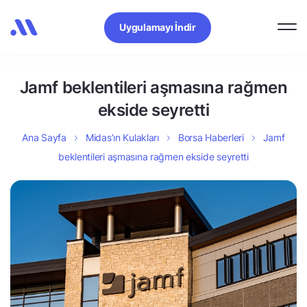
Uygulamayı İndir
Jamf beklentileri aşmasına rağmen
ekside seyretti
Ana Sayfa
Midas’ın Kulakları
Borsa Haberleri
Jamf
beklentileri aşmasına rağmen ekside seyretti