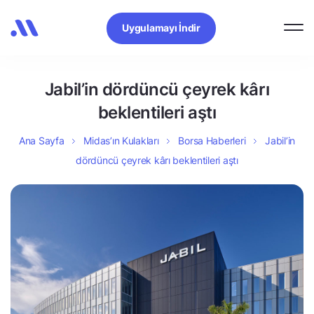
Uygulamayı İndir
Jabil’in dördüncü çeyrek kârı
beklentileri aştı
Ana Sayfa
Midas’ın Kulakları
Borsa Haberleri
Jabil’in
dördüncü çeyrek kârı beklentileri aştı