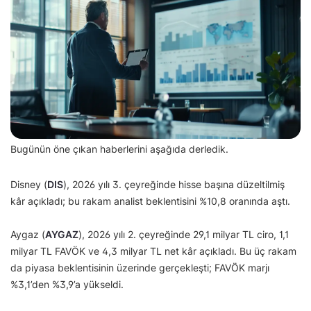
Bugünün öne çıkan haberlerini aşağıda derledik.
Disney (
DIS
), 2026 yılı 3. çeyreğinde hisse başına düzeltilmiş
kâr açıkladı; bu rakam analist beklentisini %10,8 oranında aştı.
Aygaz (
AYGAZ
), 2026 yılı 2. çeyreğinde 29,1 milyar TL ciro, 1,1
milyar TL FAVÖK ve 4,3 milyar TL net kâr açıkladı. Bu üç rakam
da piyasa beklentisinin üzerinde gerçekleşti; FAVÖK marjı
%3,1’den %3,9’a yükseldi.