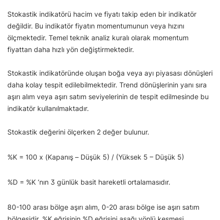
Stokastik indikatörü hacim ve fiyatı takip eden bir indikatör
değildir. Bu indikatör fiyatın momentumunun veya hızını
ölçmektedir. Temel teknik analiz kuralı olarak momentum
fiyattan daha hızlı yön değiştirmektedir.
Stokastik indikatöründe oluşan boğa veya ayı piyasası dönüşleri
daha kolay tespit edilebilmektedir. Trend dönüşlerinin yanı sıra
aşırı alım veya aşırı satım seviyelerinin de tespit edilmesinde bu
indikatör kullanılmaktadır.
Stokastik değerini ölçerken 2 değer bulunur.
%K = 100 x (Kapanış – Düşük 5) / (Yüksek 5 – Düşük 5)
%D = %K ‘nın 3 günlük basit hareketli ortalamasıdır.
80-100 arası bölge aşırı alım, 0-20 arası bölge ise aşırı satım
bölgesidir. %K eğrisinin %D eğrisini aşağı yönlü kesmesi