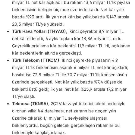
milyar TL net kâr açıkladı; bu rakam 13,6 milyar TL’lik piyasa
beklentisinin belirgin biçimde üzerinde kaldı. Net kâr yıllık
bazda %93 arttı. İlk yarı net kârı ise yıllık bazda %147 artışla
20,3 milyar TL’ye yükseldi.
Türk Hava Yolları (THYAO)
, İkinci çeyrekte 8,9 milyar TL
net kâr elde etti; 6 aylık toplam kâr 18,86 milyar TL oldu.
Çeyreklik ortalama kâr beklentisi 11,9 milyar TL idi, açıklanan
kâr beklentilerin altında gerçekleşti.
Türk Telekom (TTKOM)
, İkinci çeyrekte piyasanın 4,9
milyar TL’lik beklentisini aşarak 6 milyar TL net kâr açıkladı;
hasılat ise 72,8 milyar TL ile 70,7 milyar TL’lik konsensüsün
üzerinde gerçekleşti. Net kâr yıllık bazda %7,4 düşse de
beklenti üstü geldi; ilk yarı net kârı %25,9 artışla 17,2 milyar
TL’ye ulaştı.
Teknosa (TKNSA)
, 2Ç26’da zayıf tüketici talebi nedeniyle
cironun yıllık %4 daralması, net zararın ise geçen yılın
üzerine çıkarak 1,1 milyar TL seviyesine ulaşması
bekleniyordu, bugün gelecek gerçekleşen rakamlar bu
beklentiyle karşılaştırılacak.