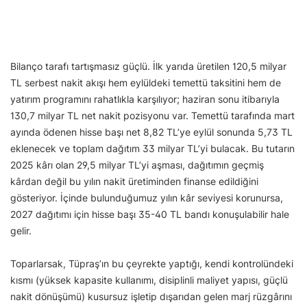
Bilanço tarafı tartışmasız güçlü. İlk yarıda üretilen 120,5 milyar
TL serbest nakit akışı hem eylüldeki temettü taksitini hem de
yatırım programını rahatlıkla karşılıyor; haziran sonu itibarıyla
130,7 milyar TL net nakit pozisyonu var. Temettü tarafında mart
ayında ödenen hisse başı net 8,82 TL’ye eylül sonunda 5,73 TL
eklenecek ve toplam dağıtım 33 milyar TL’yi bulacak. Bu tutarın
2025 kârı olan 29,5 milyar TL’yi aşması, dağıtımın geçmiş
kârdan değil bu yılın nakit üretiminden finanse edildiğini
gösteriyor. İçinde bulunduğumuz yılın kâr seviyesi korunursa,
2027 dağıtımı için hisse başı 35-40 TL bandı konuşulabilir hale
gelir.
Toparlarsak, Tüpraş’ın bu çeyrekte yaptığı, kendi kontrolündeki
kısmı (yüksek kapasite kullanımı, disiplinli maliyet yapısı, güçlü
nakit dönüşümü) kusursuz işletip dışarıdan gelen marj rüzgârını