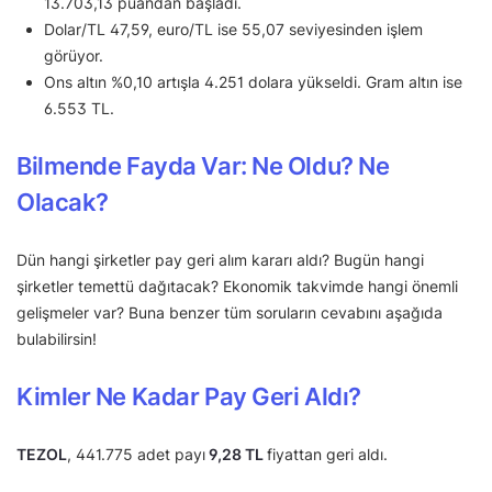
13.703,13 puandan başladı.
Dolar/TL 47,59, euro/TL ise 55,07 seviyesinden işlem
görüyor.
Ons altın %0,10 artışla 4.251 dolara yükseldi. Gram altın ise
6.553 TL.
Bilmende Fayda Var: Ne Oldu? Ne
Olacak?
Dün hangi şirketler pay geri alım kararı aldı? Bugün hangi
şirketler temettü dağıtacak? Ekonomik takvimde hangi önemli
gelişmeler var? Buna benzer tüm soruların cevabını aşağıda
bulabilirsin!
Kimler Ne Kadar Pay Geri Aldı?
TEZOL
, 441.775 adet payı
9,28 TL
fiyattan geri aldı.