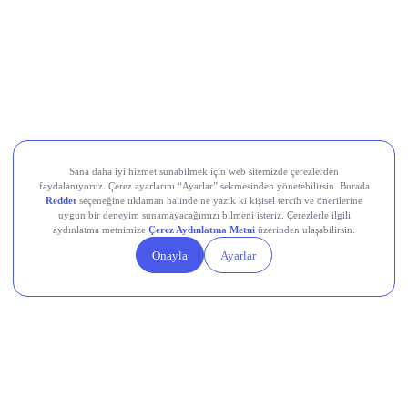
PINSU
AXSM
VKGYO
Midas Sorumluluk
Beyanı