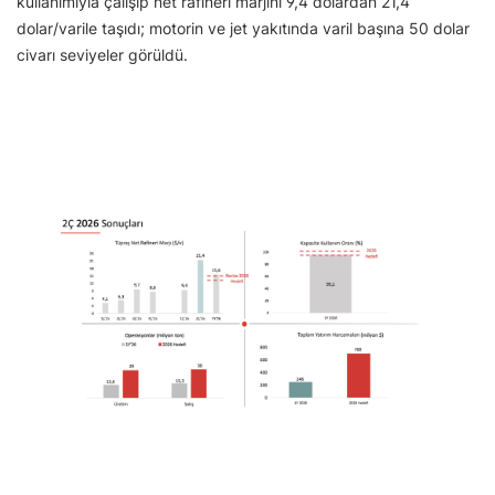
kullanımıyla çalışıp net rafineri marjını 9,4 dolardan 21,4
dolar/varile taşıdı; motorin ve jet yakıtında varil başına 50 dolar
civarı seviyeler görüldü.