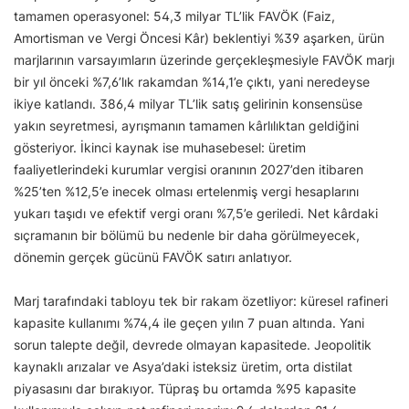
tamamen operasyonel: 54,3 milyar TL’lik FAVÖK (Faiz,
Amortisman ve Vergi Öncesi Kâr) beklentiyi %39 aşarken, ürün
marjlarının varsayımların üzerinde gerçekleşmesiyle FAVÖK marjı
bir yıl önceki %7,6’lık rakamdan %14,1’e çıktı, yani neredeyse
ikiye katlandı. 386,4 milyar TL’lik satış gelirinin konsensüse
yakın seyretmesi, ayrışmanın tamamen kârlılıktan geldiğini
gösteriyor. İkinci kaynak ise muhasebesel: üretim
faaliyetlerindeki kurumlar vergisi oranının 2027’den itibaren
%25’ten %12,5’e inecek olması ertelenmiş vergi hesaplarını
yukarı taşıdı ve efektif vergi oranı %7,5’e geriledi. Net kârdaki
sıçramanın bir bölümü bu nedenle bir daha görülmeyecek,
dönemin gerçek gücünü FAVÖK satırı anlatıyor.
Marj tarafındaki tabloyu tek bir rakam özetliyor: küresel rafineri
kapasite kullanımı %74,4 ile geçen yılın 7 puan altında. Yani
sorun talepte değil, devrede olmayan kapasitede. Jeopolitik
kaynaklı arızalar ve Asya’daki isteksiz üretim, orta distilat
piyasasını dar bırakıyor. Tüpraş bu ortamda %95 kapasite