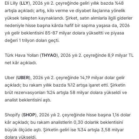
Eli Lilly (
LLY
), 2026 yılı 2. çeyreğinde geliri yıllık bazda %48
artışla açıkladı; artış, kilo verme ve diyabet ilaçlarına yönelik
yüksek talepten kaynaklandı. Şirket, satın alımlarla ilgili giderler
nedeniyle hisse başına kârda hafif bir sapma yaşasa da, 2026
yılı gelir beklentisini 85-87 milyar dolara yükseltti ve piyasa
değeri 1 trilyon doları geçti.
Türk Hava Yolları (
THYAO
), 2026 yılı 2. çeyreğinde 8,9 milyar TL
net kâr açıkladı.
Uber (
UBER
), 2026 yılı 2. çeyreğinde 14,19 milyar dolar gelir
açıkladı; bu rakam yıllık bazda %12 artışa işaret etti. Şirketin
brüt rezervasyonları %24 artışla 58 milyar dolara yükseldi ve
analist beklentisini aştı.
Shopify (
SHOP
), 2026 yılı 2. çeyreğinde hisse başına 1,16 dolar
kâr açıkladı; bu rakam analistlerin 0,30 dolarlık beklentisini
büyük ölçüde aştı. Şirketin geliri ise %34 artışla 3,58 milyar
dolara yükseldi.