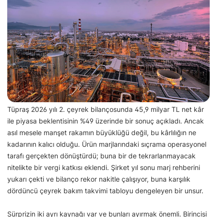
Tüpraş 2026 yılı 2. çeyrek bilançosunda 45,9 milyar TL net kâr
ile piyasa beklentisinin %49 üzerinde bir sonuç açıkladı. Ancak
asıl mesele manşet rakamın büyüklüğü değil, bu kârlılığın ne
kadarının kalıcı olduğu. Ürün marjlarındaki sıçrama operasyonel
tarafı gerçekten dönüştürdü; buna bir de tekrarlanmayacak
nitelikte bir vergi katkısı eklendi. Şirket yıl sonu marj rehberini
yukarı çekti ve bilanço rekor nakitle çalışıyor, buna karşılık
dördüncü çeyrek bakım takvimi tabloyu dengeleyen bir unsur.
Sürprizin iki ayrı kaynağı var ve bunları ayırmak önemli. Birincisi