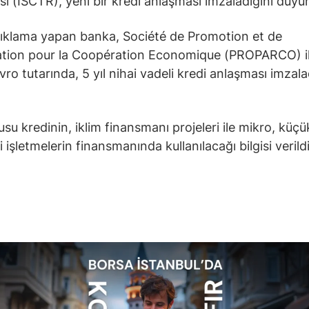
sı (ISCTR), yeni bir kredi anlaşması imzaladığını duyu
ıklama yapan banka, Société de Promotion et de
ation pour la Coopération Economique (PROPARCO) i
vro tutarında, 5 yıl nihai vadeli kredi anlaşması imzala
su kredinin, iklim finansmanı projeleri ile mikro, küçü
 işletmelerin finansmanında kullanılacağı bilgisi verildi