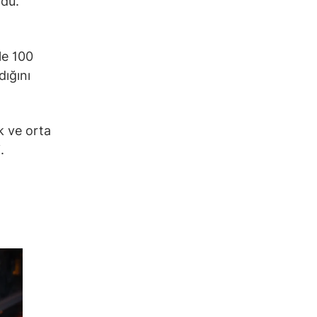
rdu.
le 100
dığını
k ve orta
.