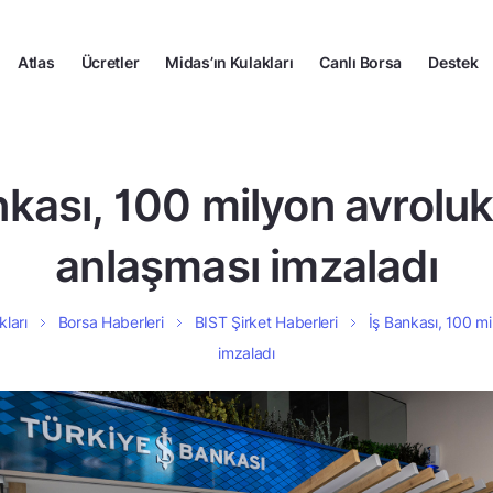
Atlas
Ücretler
Midas’ın Kulakları
Canlı Borsa
Destek
nkası, 100 milyon avroluk
anlaşması imzaladı
kları
Borsa Haberleri
BIST Şirket Haberleri
İş Bankası, 100 mi
imzaladı