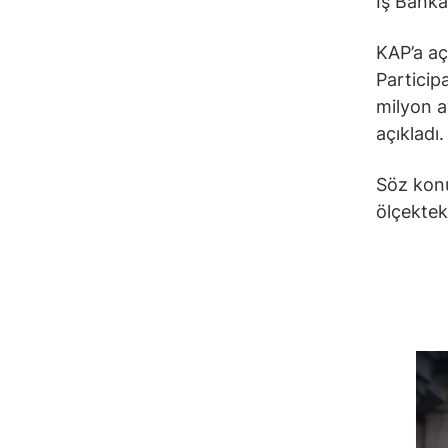
İş Banka
KAP’a aç
Particip
milyon a
açıkladı.
Söz konu
ölçekteki