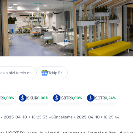
'da bizi tercih et
Takip Et
TR
0,00%
ISKUR
0,00%
ISBTR
0,00%
ISCTR
0,24%
i •
2025-04-10
• 18:25:33
•
Güncelleme
• 2025-04-10 •
18:25:44