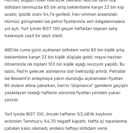
istihdam temmuzda 85 bin artış beklentisine karşın 23 bin kişi
azaldı; işsizlik oranı %4,1’e geriledi. İran-Umman arasındaki
Hürmüz görüşmeleri ise petrol fiyatlarında sert dalgalanmalara
yol açtı. Yurt içinde BIST 100 geçen haftadan taşınan satış
baskısıyla zayıf bir seyir izledi.
ABD’de cuma günü açıklanan istihdam verisi 80 bin kişilik artış
beklentisine karşın 23 bin kişilik düşüşle geldi; mayıs-haziran
döneminde de toplam 103 bin kişilik aşağı revizyon yapıldı. Bu
tablo, Fed’in gelecek adımlarına dair belirsizliği artırdı. Petrolde
ise Bessent’in anlaşmaya yakın olunduğu açıklamaları fiyatları
80 doların altına çekerken, İran’ın “düşmanca” gemilerin geçişini
yasaklayan taslağı haftanın sonunda fiyatları yeniden yukarı
çevirdi.
Yurt içinde BIST 100, önceki haftanın %3,48’lik kaybının
ardından Temmuz’u %4,70 negatif kapattı. Hafta içi toparlanma
çabaları kalıcı olamadı; endeks haftayı istihdam verisi