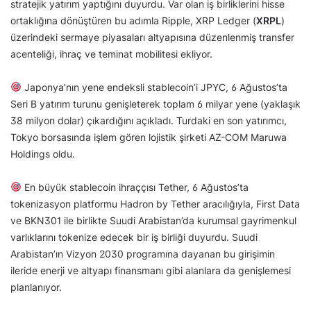
stratejik yatırım yaptığını duyurdu. Var olan iş birliklerini hisse
ortaklığına dönüştüren bu adımla Ripple, XRP Ledger (
XRPL
)
üzerindeki sermaye piyasaları altyapısına düzenlenmiş transfer
acenteliği, ihraç ve teminat mobilitesi ekliyor.
Japonya’nın yene endeksli stablecoin’i JPYC, 6 Ağustos’ta
Seri B yatırım turunu genişleterek toplam 6 milyar yene (yaklaşık
38 milyon dolar) çıkardığını açıkladı. Turdaki en son yatırımcı,
Tokyo borsasında işlem gören lojistik şirketi AZ-COM Maruwa
Holdings oldu.
En büyük stablecoin ihraççısı Tether, 6 Ağustos’ta
tokenizasyon platformu Hadron by Tether aracılığıyla, First Data
ve BKN301 ile birlikte Suudi Arabistan’da kurumsal gayrimenkul
varlıklarını tokenize edecek bir iş birliği duyurdu. Suudi
Arabistan’ın Vizyon 2030 programına dayanan bu girişimin
ileride enerji ve altyapı finansmanı gibi alanlara da genişlemesi
planlanıyor.