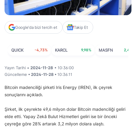
Google'da bizi tercih et
Takip Et
QUICK
-4,73%
KARCL
9,98%
MASFN
2,44%
Yayın Tarihi •
2024-11-28
• 10:36:00
Güncelleme
• 2024-11-28 •
10:36:11
Bitcoin madenciliği şirketi Iris Energy (IREN), ilk çeyrek
sonuçlarını açıkladı.
Şirket, ilk çeyrekte 49,6 milyon dolar Bitcoin madenciliği geliri
elde etti. Yapay Zekâ Bulut Hizmetleri geliri ise bir önceki
çeyreğe göre 28% artarak 3,2 milyon dolara ulaştı.