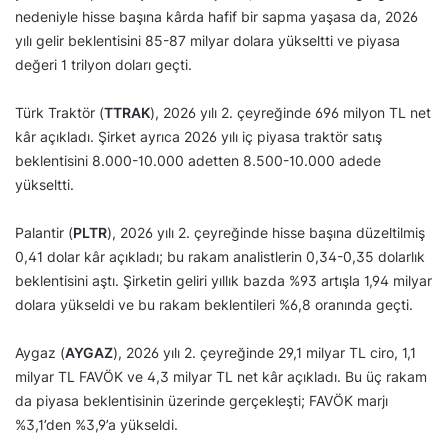
nedeniyle hisse başına kârda hafif bir sapma yaşasa da, 2026
yılı gelir beklentisini 85-87 milyar dolara yükseltti ve piyasa
değeri 1 trilyon doları geçti.
Türk Traktör (
TTRAK
), 2026 yılı 2. çeyreğinde 696 milyon TL net
kâr açıkladı. Şirket ayrıca 2026 yılı iç piyasa traktör satış
beklentisini 8.000-10.000 adetten 8.500-10.000 adede
yükseltti.
Palantir (
PLTR
), 2026 yılı 2. çeyreğinde hisse başına düzeltilmiş
0,41 dolar kâr açıkladı; bu rakam analistlerin 0,34-0,35 dolarlık
beklentisini aştı. Şirketin geliri yıllık bazda %93 artışla 1,94 milyar
dolara yükseldi ve bu rakam beklentileri %6,8 oranında geçti.
Aygaz (
AYGAZ
), 2026 yılı 2. çeyreğinde 29,1 milyar TL ciro, 1,1
milyar TL FAVÖK ve 4,3 milyar TL net kâr açıkladı. Bu üç rakam
da piyasa beklentisinin üzerinde gerçekleşti; FAVÖK marjı
%3,1’den %3,9’a yükseldi.