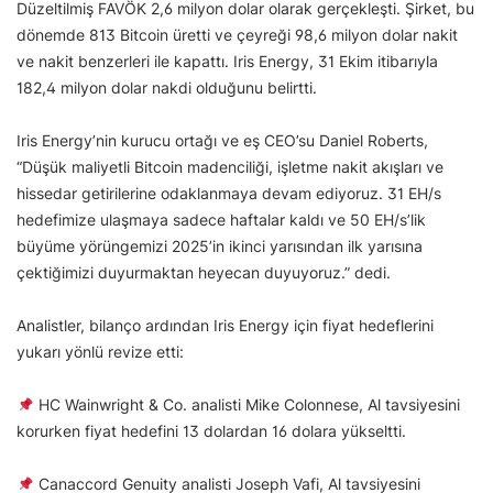
Düzeltilmiş FAVÖK 2,6 milyon dolar olarak gerçekleşti. Şirket, bu
dönemde 813 Bitcoin üretti ve çeyreği 98,6 milyon dolar nakit
ve nakit benzerleri ile kapattı. Iris Energy, 31 Ekim itibarıyla
182,4 milyon dolar nakdi olduğunu belirtti.
Iris Energy’nin kurucu ortağı ve eş CEO’su Daniel Roberts,
“Düşük maliyetli Bitcoin madenciliği, işletme nakit akışları ve
hissedar getirilerine odaklanmaya devam ediyoruz. 31 EH/s
hedefimize ulaşmaya sadece haftalar kaldı ve 50 EH/s’lik
büyüme yörüngemizi 2025’in ikinci yarısından ilk yarısına
çektiğimizi duyurmaktan heyecan duyuyoruz.” dedi.
Analistler, bilanço ardından Iris Energy için fiyat hedeflerini
yukarı yönlü revize etti:
HC Wainwright & Co. analisti Mike Colonnese, Al tavsiyesini
korurken fiyat hedefini 13 dolardan 16 dolara yükseltti.
Canaccord Genuity analisti Joseph Vafi, Al tavsiyesini