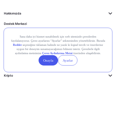
Hakkımızda
Destek Merkezi
Midas'ın Kulakları
Midas Akademi
Borsa Terimleri
Piyasalar
Kripto
Ayrıcalıklar
Kişisel Verilerin
Gizlilik
Yasal
Çerez
Korunması
Politikası
Duyurular
Ayarları