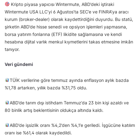
Kripto piyasa yapıcısı Wintermute, ABD’deki iştiraki
Wintermute USA LLC’yi 6 Ağustos’ta SEC’e ve FINRA’ya aracı
kurum (broker-dealer) olarak kaydettirdiğini duyurdu. Bu statü,
şirketin ABD’de hisse senedi ve opsiyon işlemleri yapmasına,
borsa yatırım fonlarına (ETF) likidite sağlamasına ve kendi
hesabına dijital varlık menkul kıymetlerini takas etmesine imkân
tanıyor.
Veri gündemi
TÜİK verilerine göre temmuz ayında enflasyon aylık bazda
%1,78 artarken, yıllık bazda %31,75 oldu.
ABD’de tarım dışı istihdam Temmuz’da 23 bin kişi azaldı ve
80 binlik artış beklentisinin oldukça altında kaldı.
ABD’de işsizlik oranı %4,2’den %4,1’e geriledi. İşgücüne katılım
oranı ise %61,4 olarak kaydedildi.