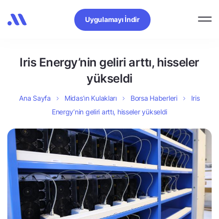
Uygulamayı İndir
Iris Energy’nin geliri arttı, hisseler
yükseldi
Ana Sayfa
Midas’ın Kulakları
Borsa Haberleri
Iris
Energy’nin geliri arttı, hisseler yükseldi