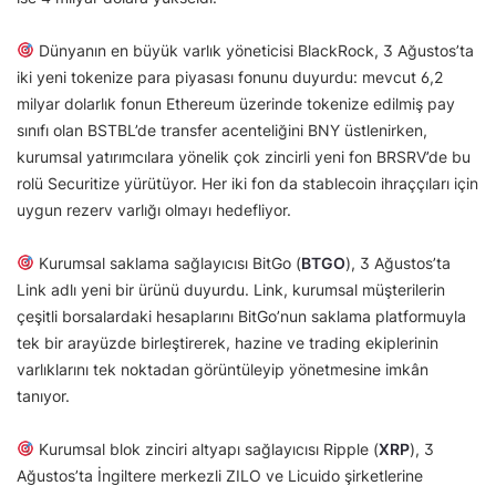
Dünyanın en büyük varlık yöneticisi BlackRock, 3 Ağustos’ta
iki yeni tokenize para piyasası fonunu duyurdu: mevcut 6,2
milyar dolarlık fonun Ethereum üzerinde tokenize edilmiş pay
sınıfı olan BSTBL’de transfer acenteliğini BNY üstlenirken,
kurumsal yatırımcılara yönelik çok zincirli yeni fon BRSRV’de bu
rolü Securitize yürütüyor. Her iki fon da stablecoin ihraççıları için
uygun rezerv varlığı olmayı hedefliyor.
Kurumsal saklama sağlayıcısı BitGo (
BTGO
), 3 Ağustos’ta
Link adlı yeni bir ürünü duyurdu. Link, kurumsal müşterilerin
çeşitli borsalardaki hesaplarını BitGo’nun saklama platformuyla
tek bir arayüzde birleştirerek, hazine ve trading ekiplerinin
varlıklarını tek noktadan görüntüleyip yönetmesine imkân
tanıyor.
Kurumsal blok zinciri altyapı sağlayıcısı Ripple (
XRP
), 3
Ağustos’ta İngiltere merkezli ZILO ve Licuido şirketlerine