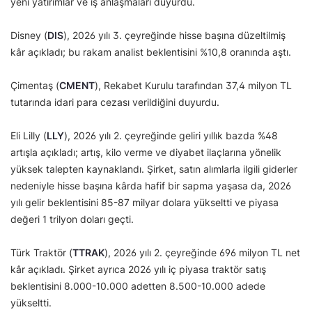
yeni yatırımlar ve iş anlaşmaları duyurdu.
Disney (
DIS
), 2026 yılı 3. çeyreğinde hisse başına düzeltilmiş
kâr açıkladı; bu rakam analist beklentisini %10,8 oranında aştı.
Çimentaş (
CMENT
), Rekabet Kurulu tarafından 37,4 milyon TL
tutarında idari para cezası verildiğini duyurdu.
Eli Lilly (
LLY
), 2026 yılı 2. çeyreğinde geliri yıllık bazda %48
artışla açıkladı; artış, kilo verme ve diyabet ilaçlarına yönelik
yüksek talepten kaynaklandı. Şirket, satın alımlarla ilgili giderler
nedeniyle hisse başına kârda hafif bir sapma yaşasa da, 2026
yılı gelir beklentisini 85-87 milyar dolara yükseltti ve piyasa
değeri 1 trilyon doları geçti.
Türk Traktör (
TTRAK
), 2026 yılı 2. çeyreğinde 696 milyon TL net
kâr açıkladı. Şirket ayrıca 2026 yılı iç piyasa traktör satış
beklentisini 8.000-10.000 adetten 8.500-10.000 adede
yükseltti.