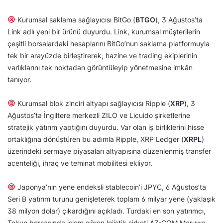
Kurumsal saklama sağlayıcısı BitGo (
BTGO
), 3 Ağustos’ta
Link adlı yeni bir ürünü duyurdu. Link, kurumsal müşterilerin
çeşitli borsalardaki hesaplarını BitGo’nun saklama platformuyla
tek bir arayüzde birleştirerek, hazine ve trading ekiplerinin
varlıklarını tek noktadan görüntüleyip yönetmesine imkân
tanıyor.
Kurumsal blok zinciri altyapı sağlayıcısı Ripple (
XRP
), 3
Ağustos’ta İngiltere merkezli ZILO ve Licuido şirketlerine
stratejik yatırım yaptığını duyurdu. Var olan iş birliklerini hisse
ortaklığına dönüştüren bu adımla Ripple, XRP Ledger (
XRPL
)
üzerindeki sermaye piyasaları altyapısına düzenlenmiş transfer
acenteliği, ihraç ve teminat mobilitesi ekliyor.
Japonya’nın yene endeksli stablecoin’i JPYC, 6 Ağustos’ta
Seri B yatırım turunu genişleterek toplam 6 milyar yene (yaklaşık
38 milyon dolar) çıkardığını açıkladı. Turdaki en son yatırımcı,
Tokyo borsasında işlem gören lojistik şirketi AZ-COM Maruwa