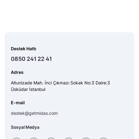
Destek Hattı
0850 241 22 41
Adres
Altunizade Mah. İnci Çıkmazı Sokak No:3 Daire:3
Üsküdar İstanbul
E-mail
destek@getmidas.com
Sosyal Medya