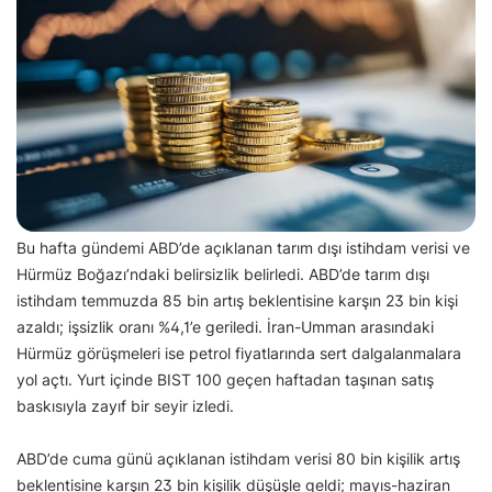
Bu hafta gündemi ABD’de açıklanan tarım dışı istihdam verisi ve
Hürmüz Boğazı’ndaki belirsizlik belirledi. ABD’de tarım dışı
istihdam temmuzda 85 bin artış beklentisine karşın 23 bin kişi
azaldı; işsizlik oranı %4,1’e geriledi. İran-Umman arasındaki
Hürmüz görüşmeleri ise petrol fiyatlarında sert dalgalanmalara
yol açtı. Yurt içinde BIST 100 geçen haftadan taşınan satış
baskısıyla zayıf bir seyir izledi.
ABD’de cuma günü açıklanan istihdam verisi 80 bin kişilik artış
beklentisine karşın 23 bin kişilik düşüşle geldi; mayıs-haziran