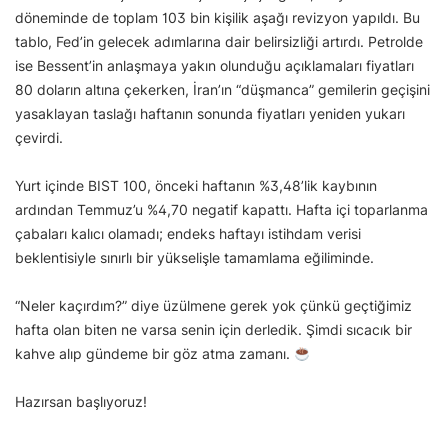
döneminde de toplam 103 bin kişilik aşağı revizyon yapıldı. Bu
tablo, Fed’in gelecek adımlarına dair belirsizliği artırdı. Petrolde
ise Bessent’in anlaşmaya yakın olunduğu açıklamaları fiyatları
80 doların altına çekerken, İran’ın “düşmanca” gemilerin geçişini
yasaklayan taslağı haftanın sonunda fiyatları yeniden yukarı
çevirdi.
Yurt içinde BIST 100, önceki haftanın %3,48’lik kaybının
ardından Temmuz’u %4,70 negatif kapattı. Hafta içi toparlanma
çabaları kalıcı olamadı; endeks haftayı istihdam verisi
beklentisiyle sınırlı bir yükselişle tamamlama eğiliminde.
“Neler kaçırdım?” diye üzülmene gerek yok çünkü geçtiğimiz
hafta olan biten ne varsa senin için derledik. Şimdi sıcacık bir
kahve alıp gündeme bir göz atma zamanı.
Hazırsan başlıyoruz!