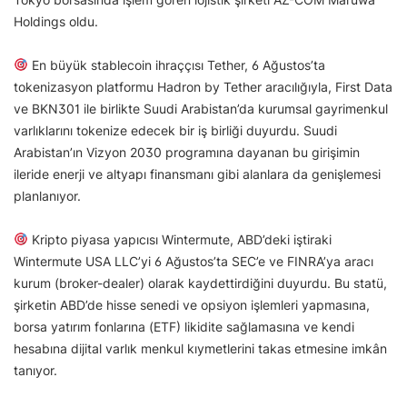
Holdings oldu.
En büyük stablecoin ihraççısı Tether, 6 Ağustos’ta
tokenizasyon platformu Hadron by Tether aracılığıyla, First Data
ve BKN301 ile birlikte Suudi Arabistan’da kurumsal gayrimenkul
varlıklarını tokenize edecek bir iş birliği duyurdu. Suudi
Arabistan’ın Vizyon 2030 programına dayanan bu girişimin
ileride enerji ve altyapı finansmanı gibi alanlara da genişlemesi
planlanıyor.
Kripto piyasa yapıcısı Wintermute, ABD’deki iştiraki
Wintermute USA LLC’yi 6 Ağustos’ta SEC’e ve FINRA’ya aracı
kurum (broker-dealer) olarak kaydettirdiğini duyurdu. Bu statü,
şirketin ABD’de hisse senedi ve opsiyon işlemleri yapmasına,
borsa yatırım fonlarına (ETF) likidite sağlamasına ve kendi
hesabına dijital varlık menkul kıymetlerini takas etmesine imkân
tanıyor.