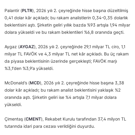
Palantir (
PLTR
), 2026 yılı 2. çeyreğinde hisse başına düzeltilmiş
0,41 dolar kâr açıkladı; bu rakam analistlerin 0,34-0,35 dolarlık
beklentisini aştı. Şirketin geliri yıllık bazda %93 artışla 1,94 milyar
dolara yükseldi ve bu rakam beklentileri %6,8 oranında geçti.
Aygaz (
AYGAZ
), 2026 yılı 2. çeyreğinde 29,1 milyar TL ciro, 1,1
milyar TL FAVÖK ve 4,3 milyar TL net kâr açıkladı. Bu üç rakam
da piyasa beklentisinin üzerinde gerçekleşti; FAVÖK marjı
%3,1’den %3,9’a yükseldi.
McDonald’s (
MCD
), 2026 yılı 2. çeyreğinde hisse başına 3,38
dolar kâr açıkladı; bu rakam analist beklentisini yaklaşık %2
oranında aştı. Şirketin geliri ise %4 artışla 7,1 milyar dolara
yükseldi.
Çimentaş (
CMENT
), Rekabet Kurulu tarafından 37,4 milyon TL
tutarında idari para cezası verildiğini duyurdu.