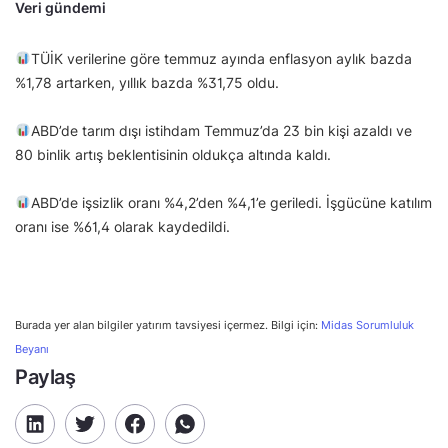
Veri gündemi
TÜİK verilerine göre temmuz ayında enflasyon aylık bazda
%1,78 artarken, yıllık bazda %31,75 oldu.
ABD’de tarım dışı istihdam Temmuz’da 23 bin kişi azaldı ve
80 binlik artış beklentisinin oldukça altında kaldı.
ABD’de işsizlik oranı %4,2’den %4,1’e geriledi. İşgücüne katılım
oranı ise %61,4 olarak kaydedildi.
Burada yer alan bilgiler yatırım tavsiyesi içermez. Bilgi için:
Midas Sorumluluk
Beyanı
Paylaş