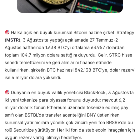
Halka açık en büyük kurumsal Bitcoin hazine şirketi Strategy
(
MSTR
), 3 Ağustos’ta yaptığı açıklamada 27 Temmuz-2
Ağustos haftasında 1.638 BTC’yi ortalama 63.957 dolardan,
toplam 104,7 milyon dolara sattığını duyurdu. Gelir, STRC hisse
senedi temettülerini ve geri alımlarını finanse etmede
kullanılırken, şirketin BTC hazinesi 842.138 BTC’ye, dolar rezervi
ise 4 milyar dolara yükseldi.
Dünyanın en büyük varlık yöneticisi BlackRock, 3 Ağustos’ta
iki yeni tokenize para piyasası fonunu duyurdu: mevcut 6,2
milyar dolarlık fonun Ethereum üzerinde tokenize edilmiş pay
sınıfı olan BSTBL’de transfer acenteliğini BNY üstlenirken,
kurumsal yatırımcılara yönelik çok zincirli yeni fon BRSRV’de bu
rolü Securitize yürütüyor. Her iki fon da stablecoin ihraççıları için
uygun rezerv varlığı olmayı hedefliyor.