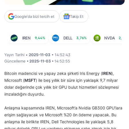
Google'da bizi tercih et
Takip Et
IREN
9,44%
DELL
3,76%
NVDA
2,19%
Yayın Tarihi •
2025-11-03
• 14:52:43
Güncelleme
• 2025-11-03 •
14:52:55
Bitcoin madencisi ve yapay zeka şirketi Iris Energy (
IREN
),
Microsoft (
MSFT
) ile beş yıllık bir süre için yaklaşık 9,7 milyar
dolar değerinde çok yıllık bir GPU bulut hizmetleri sözleşmesi
imzaladığını duyurdu.
Anlaşma kapsamında IREN, Microsoft’a Nvidia GB300 GPU’lara
erişim sağlayacak ve Microsoft %20 ön ödeme yapacak. Bu
anlaşma ile birlikte IREN, Dell Technologies ile yaklaşık 5,8
milyar dolarlık GPU ve yardımcı ekipman satın almak için bir