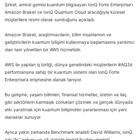
Şirket, amiral gemisi kuantum bilgisayarı IonQ Forte Enterprise’ı
Amazon Braket ve IonQ Quantum Cloud aracılığıyla küresel
müşterilere resmi olarak sunduğunu açıkladı.
Amazon Braket, araştırmacıların, bilim insanlarının ve
geliştiricilerin kuantum bilişimi kullanmaya başlamasına yardımcı
olan tam yönetilen bir AWS hizmetidir.
AWS ile yapılan iş birliği, dünya genelindeki müşterilerin #AQ36
performansına sahip bir kuantum sistemi olan IonQ Forte
Enterprise’a erişmesine olanak tanıyor.
Bu gelişme, yaşam bilimleri, finansal hizmetler, üretim ve ilaç
gibi sektörlerin karmaşık zorlukları çözmek ve gerçek dünyada
etki yaratmak için kuantum bilişimden yararlanması için yeni
olanaklar sunuyor.
Ayrıca yakın zamanda Benchmark analisti David Williams, IonQ
için “AL” notunu ve 45 dolarlık hedef fiyatını yineledi.