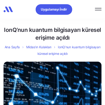
Uygulamayı İndir
IonQ’nun kuantum bilgisayarı küresel
erişime açıldı
Ana Sayfa
Midas’ın Kulakları
IonQ’nun kuantum bilgisayarı
küresel erişime açıldı