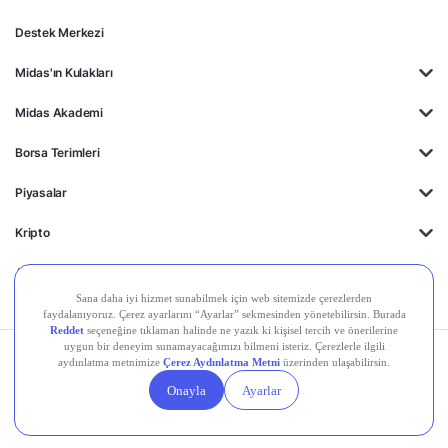
Destek Merkezi
Midas'ın Kulakları
Midas Akademi
Borsa Terimleri
Piyasalar
Kripto
Ayrıcalıklar
Kişisel Verilerin
Gizlilik
Yasal
Çerez
Korunması
Politikası
Duyurular
Ayarları
© 2026 Midas Finansal Teknolojiler A.Ş. Tüm hakları saklıdır.