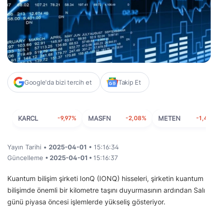
Google'da bizi tercih et
Takip Et
KARCL
-9,97%
MASFN
-2,08%
METEN
-1,40%
Yayın Tarihi •
2025-04-01
• 15:16:34
Güncelleme
• 2025-04-01 •
15:16:37
Kuantum bilişim şirketi IonQ (IONQ) hisseleri, şirketin kuantum
bilişimde önemli bir kilometre taşını duyurmasının ardından Salı
günü piyasa öncesi işlemlerde yükseliş gösteriyor.