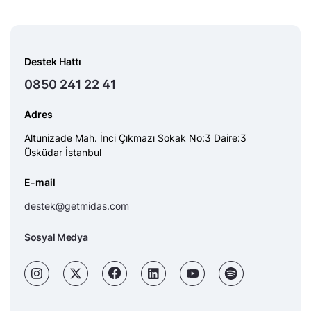
Destek Hattı
0850 241 22 41
Adres
Altunizade Mah. İnci Çıkmazı Sokak No:3 Daire:3
Üsküdar İstanbul
E-mail
destek@getmidas.com
Sosyal Medya