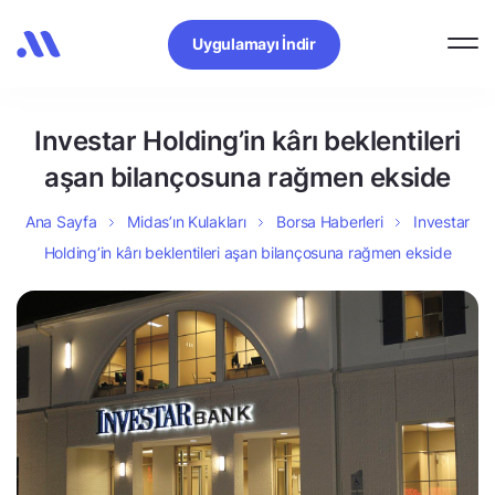
Uygulamayı İndir
Investar Holding’in kârı beklentileri
aşan bilançosuna rağmen ekside
Ana Sayfa
Midas’ın Kulakları
Borsa Haberleri
Investar
Holding’in kârı beklentileri aşan bilançosuna rağmen ekside