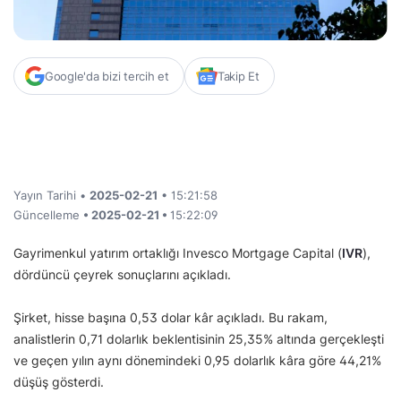
Google'da bizi tercih et
Takip Et
Yayın Tarihi •
2025-02-21
• 15:21:58
Güncelleme
• 2025-02-21 •
15:22:09
Gayrimenkul yatırım ortaklığı Invesco Mortgage Capital (
IVR
),
dördüncü çeyrek sonuçlarını açıkladı.
Şirket, hisse başına 0,53 dolar kâr açıkladı. Bu rakam,
analistlerin 0,71 dolarlık beklentisinin 25,35% altında gerçekleşti
ve geçen yılın aynı dönemindeki 0,95 dolarlık kâra göre 44,21%
düşüş gösterdi.