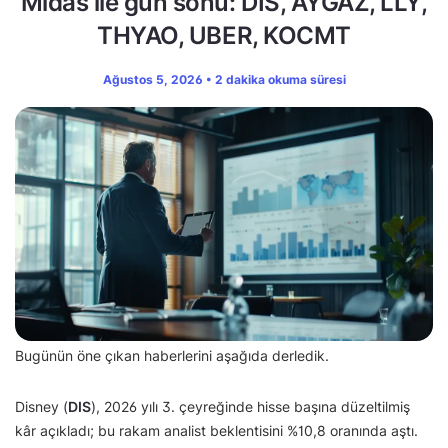
Midas ile gün sonu: DIS, AYGAZ, LLY,
THYAO, UBER, KOCMT
Ağustos 5, 2026 • 2 dakika okuma süresi
Bugünün öne çıkan haberlerini aşağıda derledik.
Disney (
DIS
), 2026 yılı 3. çeyreğinde hisse başına düzeltilmiş
kâr açıkladı; bu rakam analist beklentisini %10,8 oranında aştı.