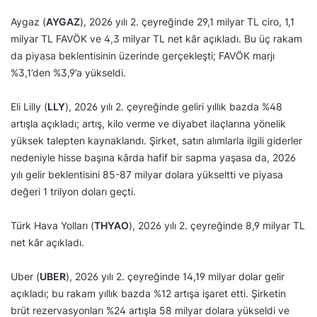
Aygaz (
AYGAZ
), 2026 yılı 2. çeyreğinde 29,1 milyar TL ciro, 1,1
milyar TL FAVÖK ve 4,3 milyar TL net kâr açıkladı. Bu üç rakam
da piyasa beklentisinin üzerinde gerçekleşti; FAVÖK marjı
%3,1’den %3,9’a yükseldi.
Eli Lilly (
LLY
), 2026 yılı 2. çeyreğinde geliri yıllık bazda %48
artışla açıkladı; artış, kilo verme ve diyabet ilaçlarına yönelik
yüksek talepten kaynaklandı. Şirket, satın alımlarla ilgili giderler
nedeniyle hisse başına kârda hafif bir sapma yaşasa da, 2026
yılı gelir beklentisini 85-87 milyar dolara yükseltti ve piyasa
değeri 1 trilyon doları geçti.
Türk Hava Yolları (
THYAO
), 2026 yılı 2. çeyreğinde 8,9 milyar TL
net kâr açıkladı.
Uber (
UBER
), 2026 yılı 2. çeyreğinde 14,19 milyar dolar gelir
açıkladı; bu rakam yıllık bazda %12 artışa işaret etti. Şirketin
brüt rezervasyonları %24 artışla 58 milyar dolara yükseldi ve