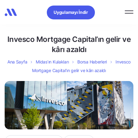
Uygulamayı İndir
Invesco Mortgage Capital’ın gelir ve
kârı azaldı
Ana Sayfa
Midas’ın Kulakları
Borsa Haberleri
Invesco
Mortgage Capital’ın gelir ve kârı azaldı